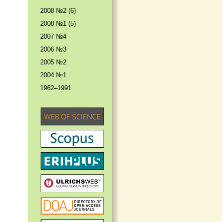
2008 №2 (6)
2008 №1 (5)
2007 №4
2006 №3
2005 №2
2004 №1
1962–1991