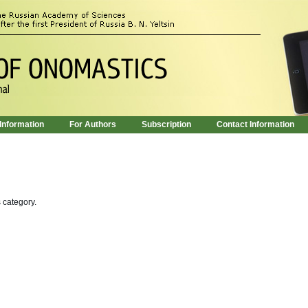
 Information
For Authors
Subscription
Contact Information
s category.