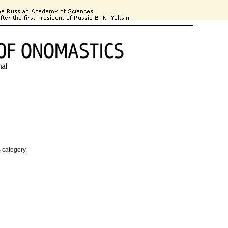
 Information
For Authors
Subscription
Contact Information
s category.