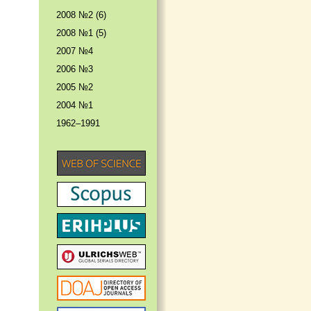
2008 №2 (6)
2008 №1 (5)
2007 №4
2006 №3
2005 №2
2004 №1
1962–1991