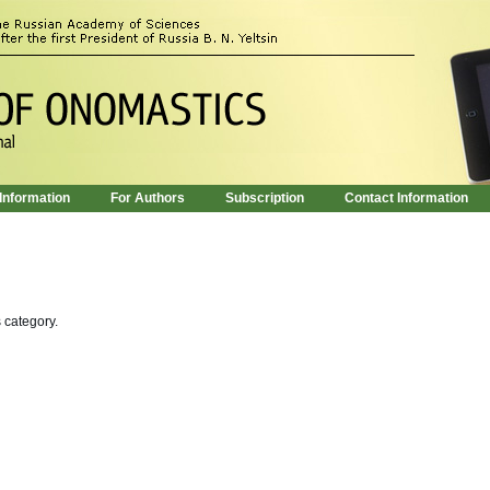
 Information
For Authors
Subscription
Contact Information
s category.