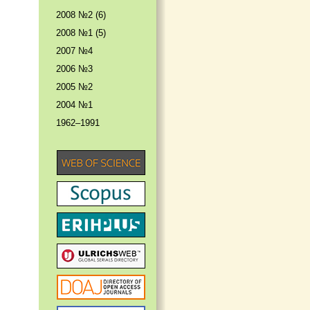
2008 №2 (6)
2008 №1 (5)
2007 №4
2006 №3
2005 №2
2004 №1
1962–1991