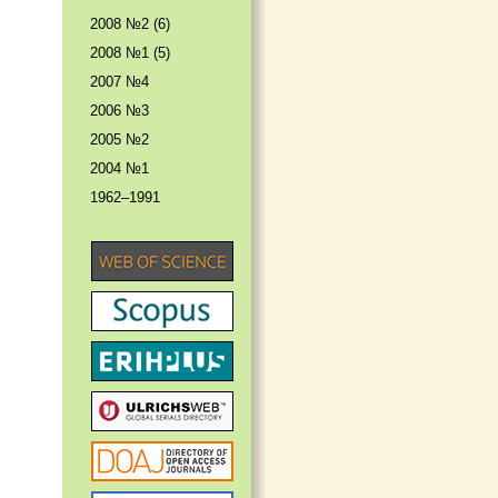
2008 №2 (6)
2008 №1 (5)
2007 №4
2006 №3
2005 №2
2004 №1
1962–1991