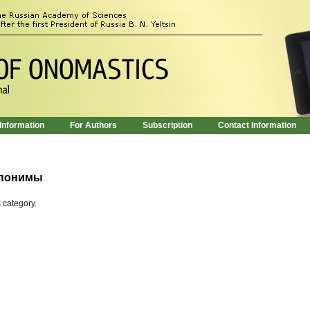
 Information
For Authors
Subscription
Contact Information
опонимы
s category.