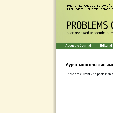
About the Journal
Editorial
бурят-монгольские им
There are currently no posts in thi