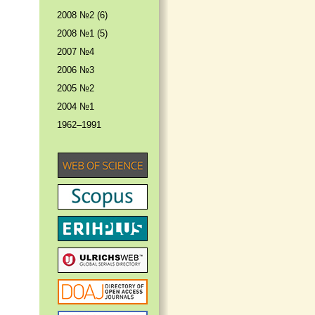
2008 №2 (6)
2008 №1 (5)
2007 №4
2006 №3
2005 №2
2004 №1
1962–1991