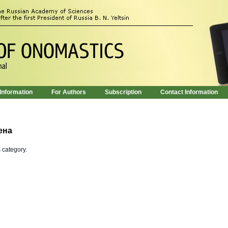
 Information
For Authors
Subscription
Contact Information
ена
s category.