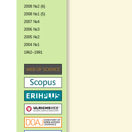
2008 №2 (6)
2008 №1 (5)
2007 №4
2006 №3
2005 №2
2004 №1
1962–1991