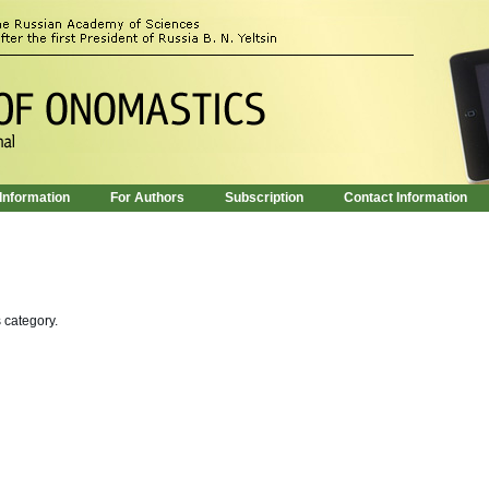
 Information
For Authors
Subscription
Contact Information
s category.