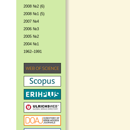
2008 №2 (6)
2008 №1 (5)
2007 №4
2006 №3
2005 №2
2004 №1
1962–1991