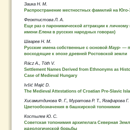
Заика Н. М.
Распространение местностных фамилий на Юго
Феоктистова Л. А.
Еще раз о паронимической аттракции к личному 
имени
Елена
в русских народных говорах)
Шварев Н. М.
Русские имена собственные с основой
Маур-
— п
восходящие к эпохе древней Ростовской земли
Rácz A., Tóth V.
Settlement Names Derived from Ethnonyms as Histo
Case of Medieval Hungary
Ivšić Majić D.
The Medieval Attestations of Croatian Pre-Slavic Is
Хисамитдинова Ф. Г., Муратова Р. Т., Ягафарова Г. 
Цветообозначения в башкирской топонимии
Костылев Ю. С.
Советская топонимия архипелага Северная Земл
идеологической борьбы