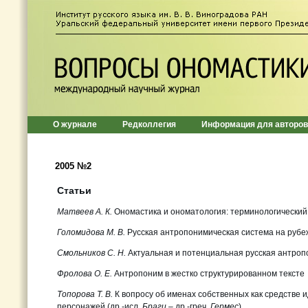
О журнале
Редколлегия
Информация для авторов
2005 №2
Статьи
Матвеев А. К.
Ономастика и ономатология: терминологический
Голомидова М. В.
Русская антропонимическая система на рубе
Смольников С. Н.
Актуальная и потенциальная русская антро
Фролова О. Е.
Антропоним в жестко структурированном тексте
Топорова Т. В.
К вопросу об именах собственных как средстве
персонажей (др.-исл.
Браги
– др.-греч.
Гермес
)