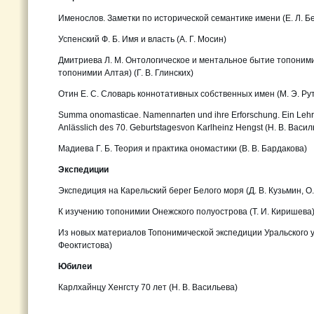
Именослов. Заметки по исторической семантике имени (Е. Л. Б
Успенский Ф. Б. Имя и власть (А. Г. Мосин)
Дмитриева Л. М. Онтологическое и ментальное бытие топоним
топонимии Алтая) (Г. В. Глинских)
Отин Е. С. Словарь коннотативных собственных имен (М. Э. Рут
Summa onomasticae. Namennarten und ihre Erforschung. Ein Lehrb
Anlässlich des 70. Geburtstagesvon Karlheinz Hengst (Н. В. Васил
Мадиева Г. Б. Теория и практика ономастики (В. В. Бардакова)
Экспедиции
Экспедиция на Карельский берег Белого моря (Д. В. Кузьмин, О.
К изучению топонимии Онежского полуострова (Т. И. Киришева
Из новых материалов Топонимической экспедиции Ура
Феоктистова)
Юбилеи
Карлхайнцу Хенгсту 70 лет (Н. В. Васильева)