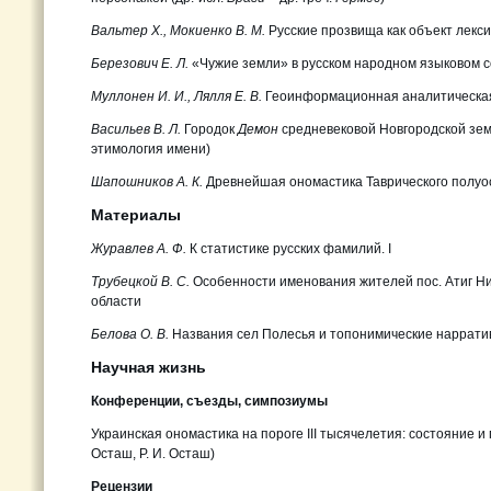
Вальтер Х., Мокиенко В. М.
Русские прозвища как объект лекс
Березович Е. Л.
«Чужие земли» в русском народном языковом с
Муллонен И. И., Лялля Е. В.
Геоинформационная аналитическая
Васильев В. Л.
Городок
Демон
средневековой Новгородской зем
этимология имени)
Шапошников А. К.
Древнейшая ономастика Таврического полуос
Материалы
Журавлев А. Ф.
К статистике русских фамилий. I
Трубецкой В. С.
Особенности именования жителей пос. Атиг Н
области
Белова О. В.
Названия сел Полесья и топонимические наррати
Научная жизнь
Конференции, съезды, симпозиумы
Украинская ономастика на пороге III тысячелетия: состоян
Осташ, Р. И. Осташ)
Рецензии