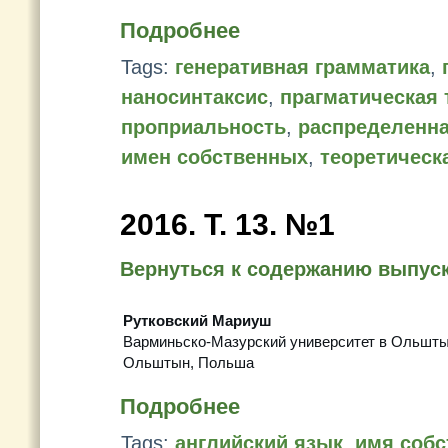
Подробнее
Tags:
генеративная грамматика
,
наносинтаксис
,
прагматическая 
проприальность
,
распределенн
имен собственных
,
теоретическ
2016. T. 13. №1
Вернуться к содержанию выпус
Рутковский Мариуш
Варминьско-Мазурский университет в Ольшт
Ольштын, Польша
Подробнее
Tags:
английский язык
,
имя собс