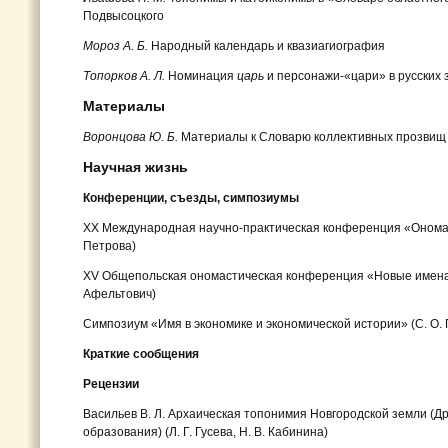
Подвысоцкого
Мороз А. Б.
Народный календарь и квазиагиография
Топорков А. Л.
Номинация
царь
и персонажи-«цари» в русских з
Материалы
Воронцова Ю. Б.
Материалы к Словарю коллективных прозвищ ж
Научная жизнь
Конференции, съезды, симпозиумы
XX Международная научно-практическая конференция «
Петрова)
XV Общепольская ономастическая конференция «Новые имена 
Афельтович)
Симпозиум «Имя в экономике и экономической истории» (С. О. 
Краткие сообщения
Рецензии
Васильев В. Л. Архаическая топонимия Новгородской земли (
образования) (Л. Г. Гусева, Н. В. Кабинина)