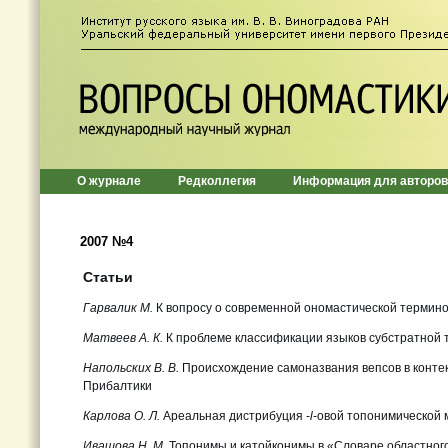
О журнале
Редколлегия
Информация для авторов
2007 №4
Статьи
Гарвалик М.
К вопросу о современной ономастической термин
Матвеев А. К.
К проблеме классификации языков субстратной 
Напольских В. В.
Происхождение самоназвания вепсов в контек
Прибалтики
Карлова О. Л.
Ареальная дистрибуция -
l
-овой топонимической 
Ивашова Н. М.
Топонимы и катойконимы в «Словаре областног