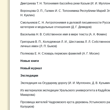
Дмитриева Т. Н. Топонимия бассейна реки Казым (И. И. Муллон
Воронцова О. П., Галкин И. С. Топонимика Республики Марий Эл
Н. Куклин)
Смольников С. Н. Антропонимия в деловой письменности Русск
категории и модальные отношения (Д. Г. Демидов)
Васильева Н. В. Собственное имя в мире текста (А. А. Фомин)
Григорьев В. П., Колодяжная Л. И., Шестакова Л. Л. Собственно
личных имен (Л. П. Быков)
Полякова Е. Н. Словарь пермских фамилий (А. Г. Мосин)
Новые книги
Новый журнал
Экспедиции
Экспедиция на Осудареву дорогу (И. И. Муллонен, Д. В. Кузьми
Из материалов экспедиции Уральского университета в Кадуйски
Макарова)
Прозвища жителей Чадромского куста деревень Устьянского ра
Калуцков)