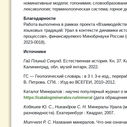
номинативные модели; топонимия; словообразовани
лексикология; терминологическая система; горное д
Благодарности
Работа выполнена в рамках проекта «Взаимодейств
языковых традиций: Урал в контексте динамики ист
процессов», финансируемого Минобрнауки России 
2023-0018).
Источники
Гай Плиний Секунд.
Естественная история. Кн. 37. К
Калининград. обл. музей янтаря, 2022.
ГС — Геологический словарь : в 3 т. 3-е изд., перераб
В. Петрова. СПб. : Изд-во ВСЕГЕИ, 2010–2012.
Каталог Минералов : научно популярный журнал о 
https://catalogmineralov.ru/mineral
(дата обращения:
Кобяшев Ю. С
.,
Никандров С. Н.
Минералы Урала (м
разновидности). Екатеринбург : Квадрат, 2007.
Митчелл Р. С.
Названия минералов. Что они означаю