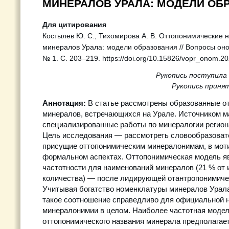
МИНЕРАЛОВ УРАЛА: МОДЕЛИ ОБ
Для цитирования
Костылев Ю. С., Тихомирова А. В. Оттопонимические
минералов Урала: модели образования // Вопросы оном
№ 1. С. 203–219. https://doi.org/10.15826/vopr_onom.2
Рукопись поступила 
Рукопись принят
Аннотация:
В статье рассмотрены образованные от
минералов, встречающихся на Урале. Источником м
специализированные работы по минералогии региона
Цель исследования — рассмотреть словообразоват
присущие оттопонимическим минералонимам, в мот
формальном аспектах. Оттопонимическая модель яв
частотности для наименований минералов (21 % от 
количества) — после лидирующей отантропонимиче
Учитывая богатство номенклатуры минералов Урала
такое соотношение справедливо для официальной 
минералонимии в целом. Наиболее частотная моде
оттопонимического названия минерала предполагае