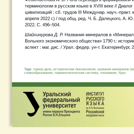
терминологии в русском языке в XVIII веке // Диалог
цивилизаций : сб. трудов III Междунар. науч.-практ.
апреля 2022 г.) / под общ. ред. Ч. Б. Далецкого, А. Ю
2022. С. 496–504.
Шайхинурова Д. Р.
Названия минералов в «Минерал
Вольного экономического общества» 1790 г.: истори
аспект : маг. дис. / Урал. федер. ун-т. Екатеринбург, 
Tags:
горное дело
,
историческая лексикология
,
названия минералов (м
словообразование
,
терминологическая система
,
топонимия
,
Урал