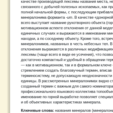
качестве производящей лексемы названия места, н
связанного с добычей полезных ископаемых, как пра
полной начальной формы, с последующим прибавле
минералонима форманта
-ит
. В качестве «донорно
всего выступает название рукотворного объекта (гор
мотивационном аспекте отклонения от данной моде
единичных случаях и выражаются в именовании мин
находки, а по соседнему объекту. Кроме того, встр
минералонимов, названных в честь небесных тел. 
отклонения выражаются в различных модификация
лексемы (чаще всего в виде ее усечения), что позв
достаточно компактный и удобный в обращении терм
— как в мотивационном, так и в формальном ключе
стремлением создать благозвучный термин, вписав 
терминосистему, не допускающую неоднозначности
единицы. В рассмотренных минералонимах видно с
созданный термин с важным для самого номинатора
профессионального языкового коллектива топообъе
именование по горной выработке позволяет специа
и об объективных характеристиках минерала.
Ключевые слова:
названия минералов (минералони