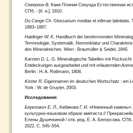
Севергин В
. Каия Плиния Секунда Естественная ис
СПб. : [б. и.], 1810.
Du Cange Ch.
Glossarium mediae et infimae latinitatis. T
1883–1887.
Haidinger W. K
. Handbuch der bestimmenden Mineralogi
Terminologie, Systematik, Nomenklatur und Charakteris
des Mineralreiches. Wien : Braumüller & Seidel, 1845.
Karsten D. L. G.
Mineralogische Tabellen mit Rücksicht 
Entdeckungen ausgearbeitet und mit erläuternden Anm
Berlin : H. A. Rottmann, 1808.
Köster R.
Eigennamen im deutschen Wortschatz : ein Le
York : W. de Gruyter, 2003.
Исследования
Березович Е. Л
.,
Кабакова Г. И.
«Невинный камень»: 
культурно-языковом образе аметиста // Прекраснейш
Елены Душечкиной / отв. ред. Е. А. Белоусова. СПб.
2022. С. 545–554.