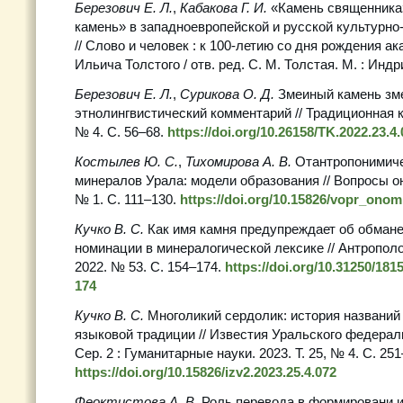
Березович Е. Л.
,
Кабакова Г. И.
«Камень священника
камень» в западноевропейской и русской культурн
// Слово и человек : к 100-летию со дня рождения а
Ильича Толстого / отв. ред. С. М. Толстая. М. : Индр
Березович Е. Л.
,
Сурикова О. Д.
Змеиный камень зм
этнолингвистический комментарий // Традиционная ку
№ 4. С. 56–68.
https://doi.org/10.26158/TK.2022.23.4
Костылев Ю. С.
,
Тихомирова А. В.
Отантропонимич
минералов Урала: модели образования // Вопросы оно
№ 1. С. 111–130.
https://doi.org/10.15826/vopr_onom
Кучко В. С.
Как имя камня предупреждает об обмане
номинации в минералогической лексике // Антропол
2022. № 53. С. 154–174.
https://doi.org/10.31250/181
174
Кучко В. С.
Многоликий сердолик: история названий
языковой традиции // Известия Уральского федерал
Сер. 2 : Гуманитарные науки. 2023. Т. 25, № 4. С. 251
https://doi.org/10.15826/izv2.2023.25.4.072
Феоктистова А. В.
Роль перевода в формировани 