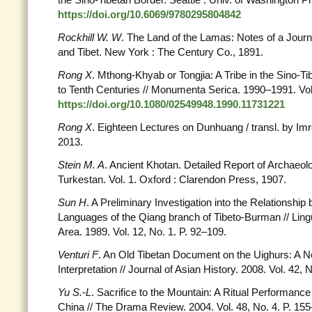
https://doi.org/10.6069/9780295804842
Rockhill W. W
. The Land of the Lamas: Notes of a Jour
and Tibet. New York : The Century Co., 1891.
Rong X
. Mthong-Khyab or Tongjia: A Tribe in the Sino-Ti
to Tenth Centuries // Monumenta Serica. 1990–1991. Vol
https://doi.org/10.1080/02549948.1990.11731221
Rong X
. Eighteen Lectures on Dunhuang / transl. by Imr
2013.
Stein M. A
. Ancient Khotan. Detailed Report of Archaeol
Turkestan. Vol. 1. Oxford : Clarendon Press, 1907.
Sun H
. A Preliminary Investigation into the Relationshi
Languages of the Qiang branch of Tibeto-Burman // Ling
Area. 1989. Vol. 12, No. 1. P. 92–109.
Venturi F
. An Old Tibetan Document on the Uighurs: A N
Interpretation // Journal of Asian History. 2008. Vol. 42, N
Yu S.-L
. Sacrifice to the Mountain: A Ritual Performance
China // The Drama Review. 2004. Vol. 48, No. 4. P. 15