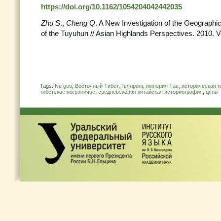
https://doi.org/10.1162/1054204042442035
Zhu S
.,
Cheng Q
. A New Investigation of the Geographic 
of the Tuyuhun // Asian Highlands Perspectives. 2010. V
Tags:
Nü guo
,
Восточный Тибет
,
Гьялронг
,
империя Тан
,
историческая 
тибетское пограничье
,
средневековая китайская историография
,
цяны