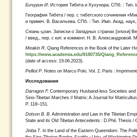
Бичурин И
. История Тибета и Хухунора. СПб. : Тип. 
География Тибета / пер. с тибетского сочинения «М
и примеч. В. Васильева. СПб. : Тип. Имп. Акад. наук,
Сюань-цзан
. Записки о Западных странах [эпохи] Ве
/ введ., пер. с кит. и коммент. Н. В. Александровой. М.
Meakin R
. Qiang References in the Book of the Later H
https://www.academia.edu/9180735/Qiang_Reference
(date of access: 19.06.2023).
Pelliot P
. Notes on Marco Polo. Vol. 2. Paris : Imprimeri
Исследования
Darragon F.
Contemporary Husband-less Societies and
Sino-Tibetan Marches // Matrix: A Journal for Matricultura
P. 118–151.
Dotson B. B
. Administration and Law in the Tibetan Emp
State and its Old Tibetan Antecedents : D.Phil. Thesis /
Jinba T
. In the Land of the Eastern Queendom: The Polit
the Sino-Tibetan Border. Seattle : Univ. of Washington P