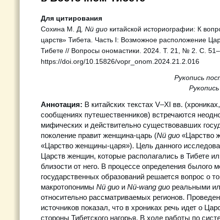
Для цитирования
Сохина М. Д.
Nü guo
китайской историографии: К вопр
царств» Тибета. Часть I: Возможное расположение Ца
Тибете // Вопросы ономастики. 2024. Т. 21, № 2. С. 51–
https://doi.org/10.15826/vopr_onom.2024.21.2.016
Рукопись пос
Рукопись
Аннотация:
В китайских текстах V–XI вв. (хрониках
сообщениях путешественников) встречаются неодн
мифических и действительно существовавших госуда
поколение правит женщина-царь (
Nü guo
«Царство 
«Царство женщины-царя»). Цель данного исследова
Царств женщин, которые располагались в Тибете ил
близости от него. В процессе определения былого 
государственных образований решается вопрос о то
макротопонимы
Nü guo
и
Nü-wang guo
реальными ил
относительно рассматриваемых регионов. Проведе
источников показал, что в хрониках речь идет о Ца
стороны Тибетского нагорья. В ходе работы по сис