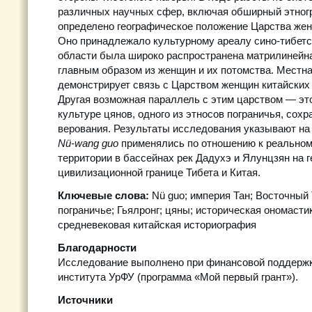
различных научных сфер, включая обширный этног
определено географическое положение Царства жен
Оно принадлежало культурному ареалу сино-тибетск
области была широко распространена матрилинейн
главным образом из женщин и их потомства. Местна
демонстрирует связь с Царством женщин китайских
Другая возможная параллель с этим царством — это
культуре цянов, одного из этносов пограничья, со
верования. Результаты исследования указывают на
Nü-wang guo
применялись по отношению к реальном
территории в бассейнах рек Дадухэ и Ялунцзян на 
цивилизационной границе Тибета и Китая.
Ключевые слова:
Nü guo; империя Тан; Восточный 
пограничье; Гьялронг; цяны; историческая ономасти
средневековая китайская историография
Благодарности
Исследование выполнено при финансовой поддержк
института УрФУ (программа «Мой первый грант»).
Источники