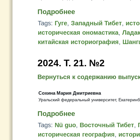
Подробнее
Tags:
Гуге
,
Западный Тибет
,
исто
историческая ономастика
,
Лада
китайская историография
,
Шанг
2024. Т. 21. №2
Вернуться к содержанию выпус
Сохина Мария Дмитриевна
Уральский федеральный университет, Екатеринбу
Подробнее
Tags:
Nü guo
,
Восточный Тибет
,
историческая география
,
истори