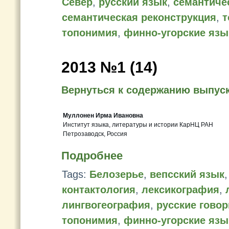
Север
,
русский язык
,
семантиче
семантическая реконструкция
,
т
топонимия
,
финно-угорские язы
2013 №1 (14)
Вернуться к содержанию выпус
Муллонен Ирма Ивановна
Институт языка, литературы и истории КарНЦ РАН
Петрозаводск, Россия
Подробнее
Tags:
Белозерье
,
вепсский язык
контактология
,
лексикография
,
лингвогеография
,
русские гово
топонимия
,
финно-угорские язы