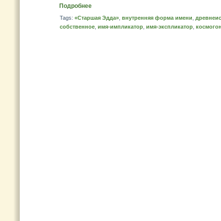
Подробнее
Tags:
«Старшая Эдда»
,
внутренняя форма имени
,
древнеис
собственное
,
имя-импликатор
,
имя-экспликатор
,
космогон