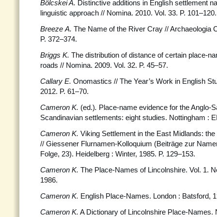
Bölcskei A.
Distinctive additions in English settlement n
linguistic approach // Nomina. 2010. Vol. 33. P. 101–120.
Breeze A.
The Name of the River Cray // Archaeologia Ca
P. 372–374.
Briggs K.
The distribution of distance of certain place
roads // Nomina. 2009. Vol. 32. P. 45–57.
Callary E.
Onomastics // The Year’s Work in English Stu
2012. P. 61–70.
Cameron K.
(ed.)
.
Place-name evidence for the Anglo-S
Scandinavian settlements: eight studies. Nottingham : 
Cameron K.
Viking Settlement in the East Midlands: t
// Giessener Flurnamen-Kolloquium (Beiträge zur Nam
Folge, 23). Heidelberg : Winter, 1985. P. 129–153.
Cameron K.
The Place-Names of Lincolnshire. Vol. 1. 
1986.
Cameron K.
English Place-Names. Lоndon : Batsford, 1
Cameron K.
A Dictionary of Lincolnshire Place-Names.