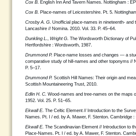
Cox B.
English Inn And Tavern Names. Nottingham : E
Cox B.
Place-names of Leicestershire. Pt. 5. Nottingha
Crosby A. G.
Unofficial place-names in nineteenth- and 
Lancashire // Nomina. 2010. Vol. 33. P. 45–64.
Dunkling L.
,
Wright G.
The Wordsworth Dictionary of P
Hertfordshire : Wordsworth, 1987.
Drummond P.
Place-name losses and changes — a stud
comparative study of hill-names and other toponyms // 
P. 5–17.
Drummond P.
Scottish Hill Names: Their origin and me
Scottish Mountaineering Trust, 2010.
Edlin H. C.
Wood-names and tree-names on the maps of B
1952. Vol. 25. P. 51–65.
Ekwall E.
The Celtic Element // Introduction to the Surve
Names. Pt. I / ed. by A. Mawer, F. Stenton. Cambridge :
Ekwall E.
The Scandinavian Element // Introduction to t
Place-Names. Pt. I / ed. by A. Mawer, F. Stenton. Cambr