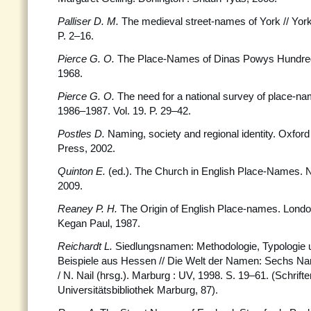
Palliser D. M.
The medieval street-names of York // York 
P. 2–16.
Pierce G. O.
The Place-Names of Dinas Powys Hundred
1968.
Pierce G. O.
The need for a national survey of place-n
1986–1987. Vol. 19. P. 29–42.
Postles D.
Naming, society and regional identity. Oxfor
Press, 2002.
Quinton E.
(ed.). The Church in English Place-Names. 
2009.
Reaney P. H
.
The Origin of English Place-names. Londo
Kegan Paul, 1987.
Reichardt L.
Siedlungsnamen: Methodologie, Typologie u
Beispiele aus Hessen // Die Welt der Namen: Sechs Na
/ N. Nail (hrsg.). Marburg : UV, 1998. S. 19–61. (Schrifte
Universitätsbibliothek Marburg, 87).