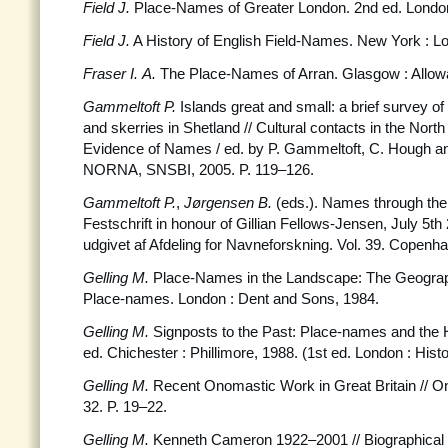
Field J.
Place-Names of Greater London. 2nd ed. London 
Field J.
A History of English Field-Names. New York : 
Fraser I. A.
The Place-Names of Arran. Glasgow : Allow
Gammeltoft P.
Islands great and small: a brief survey o
and skerries in Shetland // Cultural contacts in the North
Evidence of Names / ed. by P. Gammeltoft, C. Hough a
NORNA, SNSBI, 2005. P. 119–126.
Gammeltoft P.
,
Jørgensen B.
(eds.). Names through the
Festschrift in honour of Gillian Fellows-Jensen, July 5t
udgivet af Afdeling for Navneforskning. Vol. 39. Copenh
Gelling M.
Place-Names in the Landscape: The Geographi
Place-names. London : Dent and Sons, 1984.
Gelling M.
Signposts to the Past: Place-names and the H
ed. Chichester : Phillimore, 1988. (1st ed. London : Hist
Gelling M.
Recent Onomastic Work in Great Britain // 
32. P. 19–22.
Gelling M.
Kenneth Cameron 1922–2001 // Biographical 