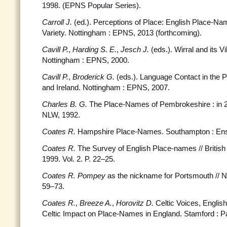
1998. (EPNS Popular Series).
Carroll J.
(ed.). Perceptions of Place: English Place-N
Variety. Nottingham : EPNS, 2013 (forthcoming).
Cavill P.
,
Harding S. E.
,
Jesch J.
(eds.). Wirral and its V
Nottingham : EPNS, 2000.
Cavill P.
,
Broderick G.
(eds.). Language Contact in the 
and Ireland. Nottingham : EPNS, 2007.
Charles B. G.
The Place-Names of Pembrokeshire : in 2
NLW, 1992.
Coates R.
Hampshire Place-Names. Southampton : Ens
Coates R.
The Survey of English Place-names // Briti
1999. Vol. 2. P. 22–25.
Coates R.
Pompey
as the nickname for Portsmouth // N
59–73.
Coates R.
,
Breeze A.
,
Horovitz D.
Celtic Voices, English
Celtic Impact on Place-Names in England. Stamford : P