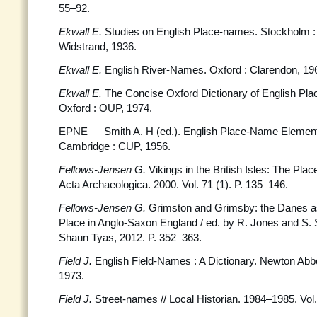
55–92.
Ekwall E.
Studies on English Place-names. Stockholm 
Widstrand, 1936.
Ekwall E.
English River-Names. Oxford : Clarendon, 196
Ekwall E.
The Concise Oxford Dictionary of English Pla
Oxford : OUP, 1974.
EPNE — Smith A. H (ed.). English Place-Name Elements 
Cambridge : CUP, 1956.
Fellows-Jensen G.
Vikings in the British Isles: The Pl
Acta Archaeologica. 2000. Vol. 71 (1). P. 135–146.
Fellows-Jensen G.
Grimston and Grimsby: the Danes as
Place in Anglo-Saxon England / ed. by R. Jones and S. 
Shaun Tyas, 2012. P. 352–363.
Field J.
English Field-Names : A Dictionary. Newton Abbo
1973.
Field J.
Street-names // Local Historian. 1984–1985. Vol.