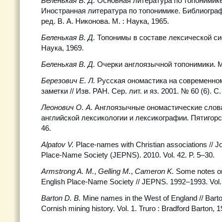
Беленькая В.
Д.
Основная литература по топонимике
Иностранная литература по топонимике. Библиограф
ред. В. А. Никонова. М. : Наука, 1965.
Беленькая В.
Д.
Топонимы в составе лексической си
Наука, 1969.
Беленькая В.
Д.
Очерки англоязычной топонимики. М.
Березович Е.
Л.
Русская ономастика на современном
заметки // Изв. РАН. Сер. лит. и яз. 2001. № 60 (6). С.
Леонович О.
А.
Англоязычные ономастические словар
английской лексикологии и лексикографии. Пятигорск
46.
Alpatov V.
Place-names with Christian associations // Jo
Place-Name Society (JEPNS). 2010. Vol. 42. P. 5–30.
Armstrong A. M.
,
Gelling M.
,
Cameron K.
Some notes on 
English Place-Name Society // JEPNS. 1992–1993. Vol. 
Barton D. B.
Mine names in the West of England // Barto
Cornish mining history. Vol. 1. Truro : Bradford Barton, 