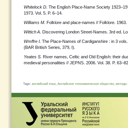
Whitelock D.
The English Place-Name Society 1923–19
1973. Vol. 5. P. 6–14.
Williams M.
Folklore and place-names // Folklore. 1963. 
Wittich A.
Discovering London Street-Names. 3rd ed. Lon
Wmffre I.
The Place-Names of Cardiganshire : in 3 vols
(BAR British Series, 379, I).
Yeates S.
River names, Celtic and Old English: their du
medieval personalities // JEPNS. 2006. Vol. 38. P. 63–82
Tags:
английский язык
,
Английское топонимическое общество
,
методы 