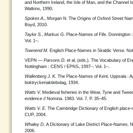
and Northern Ireland, the Isle of Man, and the Channel I
Watkins, 1990.
Spokes A.
,
Morgan N.
The Origins of Oxford Street Nam
Boyd, 2010.
Taylor S.
,
Markus G
.
Place-Names of Fife. Donnington 
Vol. 1–.
Townend M.
English Place-Names in Skaldic Verse. No
VEPN —
Parsons D.
et al. (eds.). The Vocabulary of 
Nottingham : CENS / EPNS, 1997–. Vol. 1–.
Wallenberg J. K.
The Place-Names of Kent. Uppsala : A
boktryckeriaktiebolag, 1934.
Watts V.
Medieval fisheries in the Wear, Tyne and Twee
evidence // Nomina. 1983. Vol. 7. P. 35–45.
Watts V. E.
The Cambridge Dictionary of English place
CUP, 2004.
Whaley D.
A Dictionary of Lake District Place-Names. 
2006.