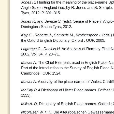
Jones R.
Hunting for the meaning of the place-name Upt
Anglo-Saxon England / ed. by R. Jones and S. Semple.
Tyas, 2012. P. 301–315.
Jones R.
and
Semple S.
(eds). Sense of Place in Angl
Donington : Shaun Tyas, 2012.
Kay C.
,
Roberts J.
,
Samuels M.
,
Wotherspoon I.
(eds.) 
the Oxford English Dictionary. Oxford : OUP, 2009.
Lagrange C.
,
Daniels H.
An Analysis of Romsey Field-
2002. Vol. 34. P. 29–71.
Mawer A.
The Chief Elements used in English Place-N
Part of the Introduction to the Survey of English Place-N
Cambridge : CUP, 1924.
Mawer A.
A survey of the place-names of Wales. Cardif
McKay P.
A Dictionary of Ulster Place-names. Belfast :
1999).
Mills A. D.
Dictionary of English Place-names. Oxford :
Nicolaisen W. F. H.
Die Alteuropäischen Gewässernamen