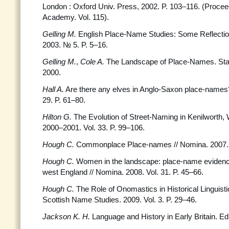
London : Oxford Univ. Press, 2002. P. 103–116. (Proceed
Academy. Vol. 115).
Gelling M.
English Place-Name Studies: Some Reflecti
2003. № 5. P. 5–16.
Gelling M.
,
Cole A.
The Landscape of Place-Names. Stam
2000.
Hall A.
Are there any elves in Anglo-Saxon place-names?
29. P. 61–80.
Hilton G.
The Evolution of Street-Naming in Kenilworth,
2000–2001. Vol. 33. P. 99–106.
Hough C.
Commonplace Place-names // Nomina. 2007. V
Hough C.
Women in the landscape: place-name evidenc
west England // Nomina. 2008. Vol. 31. P. 45–66.
Hough C.
The Role of Onomastics in Historical Linguistic
Scottish Name Studies. 2009. Vol. 3. P. 29–46.
Jackson K. H.
Language and History in Early Britain. Ed