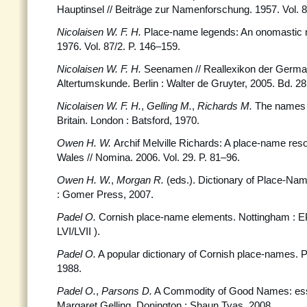
Hauptinsel // Beiträge zur Namenforschung. 1957. Vol. 8
Nicolaisen W. F. H
.
Place-name legends: An onomastic my
1976. Vol. 87/2. P. 146–159.
Nicolaisen W. F. H.
Seenamen // Reallexikon der Germ
Altertumskunde. Berlin : Walter de Gruyter, 2005. Bd. 28
Nicolaisen W. F. H.
,
Gelling M.
,
Richards M.
The names o
Britain. London : Batsford, 1970.
Owen H. W.
Archif Melville Richards: A place-name res
Wales // Nomina. 2006. Vol. 29. P. 81–96.
Owen H.
W.
,
Morgan R.
(eds.). Dictionary of Place-Na
: Gomer Press, 2007.
Padel O.
Cornish place-name elements. Nottingham : 
LVI/LVII ).
Padel O
.
A popular dictionary of Cornish place-names. 
1988.
Padel O.
,
Parsons D.
A Commodity of Good Names: ess
Margaret Gelling. Donington : Shaun Tyas, 2008.