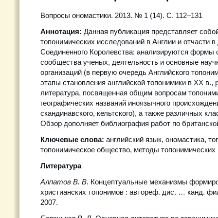
Вопросы ономастики. 2013. № 1 (14). С. 112
–
131
Аннотация:
Данная публикация представляет собо
топонимических исследований в Англии и отчасти в 
Соединенного Королевства: анализируются формы 
сообщества ученых, деятельность и основные науч
организаций (в первую очередь Английского топони
этапы становления английской топонимики в XX в.,
литература, посвященная общим вопросам топоними
географических названий иноязычного происхождени
скандинавского, кельтского), а также различных кла
Обзор дополняет библиография работ по британско
Ключевые слова:
английский язык, ономастика, то
топонимическое общество, методы топонимических
Литература
Алпатов В.
В.
Концептуальные механизмы формиро
христианских топонимов : автореф. дис. … канд. фи
2007.