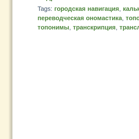
Tags:
городская навигация
,
каль
переводческая ономастика
,
топ
топонимы
,
транскрипция
,
транс