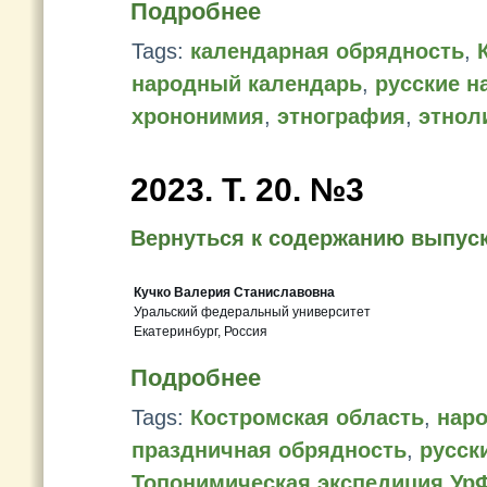
Подробнее
Tags:
календарная обрядность
,
народный календарь
,
русские н
хрононимия
,
этнография
,
этнол
2023. Т. 20. №3
Вернуться к содержанию выпус
Кучко Валерия Станиславовна
Уральский федеральный университет
Екатеринбург, Россия
Подробнее
Tags:
Костромская область
,
нар
праздничная обрядность
,
русск
Топонимическая экспедиция Ур