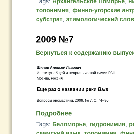
Tags:
Архангельское Поморье
,
н
топонимия
,
финно-угорские ан
субстрат
,
этимологический сло
2009 №7
Вернуться к содержанию выпус
Шилов Алексей Львович
Институт общей и неорганической химии РАН
Москва, Россия
Еще раз о названии реки
Выг
Вопросы ономастики. 2009. № 7. С. 74–80
Подробнее
Tags:
Беломорье
,
гидронимия
,
р
саамский язык
,
топонимия
,
финн