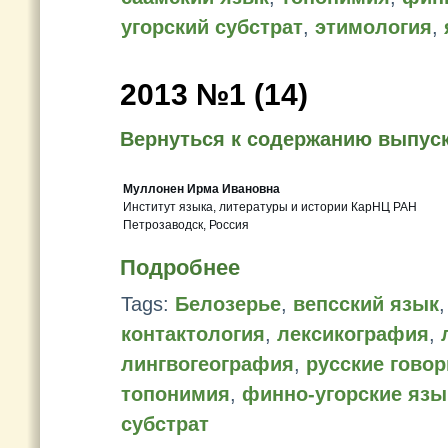
угорский субстрат
,
этимология
,
2013 №1 (14)
Вернуться к содержанию выпус
Муллонен Ирма Ивановна
Институт языка, литературы и истории КарНЦ РАН
Петрозаводск, Россия
Подробнее
Tags:
Белозерье
,
вепсский язык
контактология
,
лексикография
,
лингвогеография
,
русские гово
топонимия
,
финно-угорские язы
субстрат