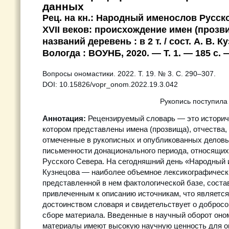
данных
Рец. на кн.: Народный именослов Русск
XVII веков: происхождение имен (прозви
названий деревень : в 2 т. / сост. А. В. 
Вологда : ВОУНБ, 2020. — Т. 1. — 185 с. —
Вопросы ономастики. 2022. Т. 19. № 3. С. 290–307.
DOI: 10.15826/vopr_onom.2022.19.3.042
Рукопись поступила
Аннотация:
Рецензируемый словарь — это историче
котором представлены имена (прозвища), отчества,
отмеченные в рукописных и опубликованных делов
письменности донационального периода, относящих
Русского Севера. На сегодняшний день «Народный 
Кузнецова — наиболее объемное лексикографическ
представленной в нем фактологической базе, соста
привлеченным к описанию источникам, что являетс
достоинством словаря и свидетельствует о добросо
сборе материала. Введенные в научный оборот оно
материалы имеют высокую научную ценность для о