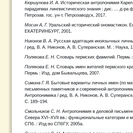
Кюршунова И. А.
Историческая антропонимия Карел
парадигмах лингвистического знания : дис. … д-ра фи
Петрозав. гос. ун-т. Петрозаводск, 2017.
Мосин А. Г.
Уральский исторический ономастикон. Ек
ЕКАТЕРИНБУРГ, 2001.
Никонов В. А.
Русская адаптация иноязычных личны
/ ред. В. А. Никонов, А. В. Суперанская. М. : Наука, 1
Полякова Е. Н.
Словарь пермских фамилий. Пермь :
Полякова Е. Н.
Словарь имен жителей пермского края
Пермь : Изд. дом Бывальцева, 2007.
Симина Г. Я.
Бытовые варианты личных имен (по ма
письменных памятников и современной антропоними
Антропонимика / ред. В. А. Никонов, А. В. Суперанска
С. 189–194.
Смольников С. Н.
Антропонимия в деловой письменн
Севера XVI–XVII вв.: функциональные категории и 
СПб. : Изд-во СПбГУ, 2005а.