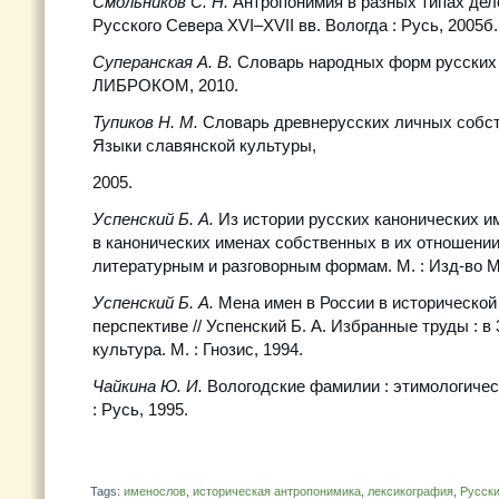
Смольников С. Н.
Антропонимия в разных типах дел
Русского Севера XVI–XVII вв. Вологда : Русь, 2005б.
Суперанская А. В.
Словарь народных форм русских 
ЛИБРОКОМ, 2010.
Тупиков Н. М.
Словарь древнерусских личных собст
Языки славянской культуры,
2005.
Успенский Б. А.
Из истории русских канонических и
в канонических именах собственных в их отношении
литературным и разговорным формам. М. : Изд-во М
Успенский Б. А.
Мена имен в России в исторической
перспективе // Успенский Б. А. Избранные труды : в 3 
культура. М. : Гнозис, 1994.
Чайкина Ю. И.
Вологодские фамилии : этимологичес
: Русь, 1995.
Tags:
именослов
,
историческая антропонимика
,
лексикография
,
Русск