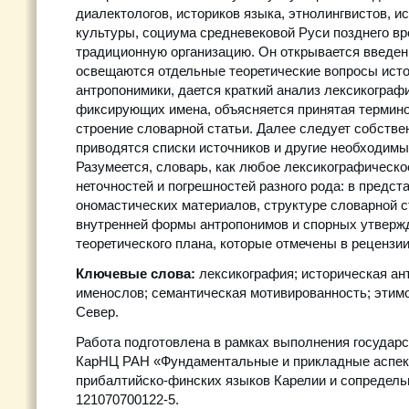
диалектологов, историков языка, этнолингвистов, 
культуры, социума средневековой Руси позднего вр
традиционную организацию. Он открывается введен
освещаются отдельные теоретические вопросы ист
антропонимики, дается краткий анализ лексикограф
фиксирующих имена, объясняется принятая термино
строение словарной статьи. Далее следует собстве
приводятся списки источников и другие необходим
Разумеется, словарь, как любое лексикографическо
неточностей и погрешностей разного рода: в предст
ономастических материалов, структуре словарной с
внутренней формы антропонимов и спорных утверж
теоретического плана, которые отмечены в рецензии
Ключевые слова:
лексикография; историческая ан
именослов; семантическая мотивированность; этимо
Север.
Работа подготовлена в рамках выполнения государс
КарНЦ РАН «Фундаментальные и прикладные аспек
прибалтийско-финских языков Карелии и сопредель
121070700122-5.