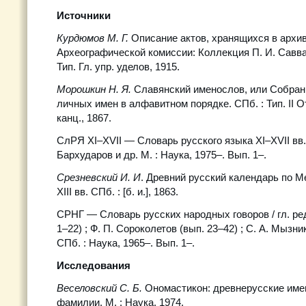
Источники
Курдюмов М. Г.
Описание актов, хранящихся в архи
Археографической комиссии: Коллекция П. И. Савва
Тип. Гл. упр. уделов, 1915.
Морошкин Н. Я.
Славянский именослов, или Собран
личных имен в алфавитном порядке. СПб. : Тип. II От
канц., 1867.
СлРЯ XI–XVII — Словарь русского языка XI–XVII вв. / 
Бархударов и др. М. : Наука, 1975–. Вып. 1–.
Срезневский И. И
. Древний русский календарь по 
XIII вв. СПб. : [б. и.], 1863.
СРНГ — Словарь русских народных говоров / гл. ред
1–22) ; Ф. П. Сороколетов (вып. 23–42) ; С. А. Мызнико
СПб. : Наука, 1965–. Вып. 1–.
Исследования
Веселовский С. Б.
Ономастикон: древнерусские име
фамилии. М. : Наука, 1974.