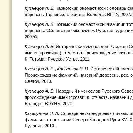
Кузнецов А. В.
Тарногский ономастикон : словарь ф
деревень Тарногского района. Вологда : ВГПУ, 2007а
Кузнецов А. В.
Тотемский ономастикон: Фамилии то
деревень. «Советские ойконимы». Русские гидронимы
2007б.
Кузнецов А. В.
Исторический именослов Русского С
имена (прозвища), отчества, происхождение названий
К. Тотьма : Русское Устье, 2011.
Кузнецов А. В.
,
Копытков В. В.
Исторический имено
Происхождение фамилий, названий деревень, рек, оз
Светоч, 2019.
Кузнецов А. В.
Народный именослов Русского Север
происхождение имен (прозвищ), отчеств, названий дер
Вологда : ВОУНБ, 2020.
Кюршунова И. А.
Словарь некалендарных личных им
фамильных прозваний Северо-Западной Руси XV–XVI
Буланин, 2010.