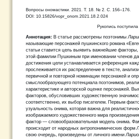
Вопросы ономастики. 2021. Т. 18. № 2. С. 156–176.
DOI: 10.15826/vopr_onom.2021.18.2.024
Рукопись поступила
Аннотация:
В статье рассмотрены поэтонимы
Лари
называющие персонажей пушкинского романа «Евге
статьи ставится цель выявить важнейшие факторы
этой фамилии Пушкиным при именовании членов да
достижения цели устанавливается референция кажд
прослеживается их распределение в тексте, анализ
первичной и повторной номинации персонажей и оп
смыслообразующего потенциала поэтонимов, реали
характеристике и авторской оценке персонажей. В
факторов, обусловивших художественную значимост
соответственно, их выбор писателем. Первым факт
узуальность онима, которая важна для реалистично
изображаемого художественного мира произведения
фактор — словообразовательная модель онима. Ф
происходит от народных антропонимических форм
свою очередь, произведены от личного имени
Ларио