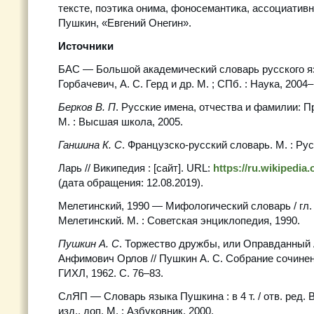
тексте, поэтика онима, фоносемантика, ассоциатив
Пушкин, «Евгений Онегин».
Источники
БАС — Большой академический словарь русского язы
Горбачевич, А. С. Герд и др. М. ; СПб. : Наука, 2004–.
Берков В. П
. Русские имена, отчества и фамилии: 
М. : Высшая школа, 2005.
Ганшина К. С
. Французско-русский словарь. М. : Рус
Ларь // Википедия : [сайт]. URL:
https://ru.wikipedia
(дата обращения: 12.08.2019).
Мелетинский, 1990 — Мифологический словарь / гл. 
Мелетинский. М. : Советская энциклопедия, 1990.
Пушкин А. С
. Торжество дружбы, или Оправданный
Анфимович Орлов // Пушкин А. С. Собрание сочинений :
ГИХЛ, 1962. С. 76–83.
СлЯП — Словарь языка Пушкина : в 4 т. / отв. ред. В
изд., доп. М. : Азбуковник, 2000.