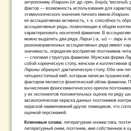
антропониму
Иларион
(от др.-греч. ἱλαρός ‘веселый,
фактор — возможность использования для характе
этимологического значения личного имени
Иларион
.
ее ассоциативная активность, т. е. способность об
ассоциативные ряды, позволяющие в общем контек
характеризовать носителей фамилии. В ассоциатив
можно выделить два ряда:
Ларин
(-
а
, -
ы
) —
ларь
и
л
разнонаправленных ассоциативных ряда имеют ха
значимость, определяя восприятие поэтонимов чит
— слоговая структура фамилии. Мужская форма
Ла
собой хореическую стопу, женская и коллективная
Ларины
образуют дактилическую стопу. Обе они ле
четырехстопный ямб, которым написан пушкинский
фактором является фонетический облик фамилии. 
вычисления фоносемантического ореола поэтонимо
у их экспонентов положительных оценок по ряду ш
аксиологическая окраска данных поэтонимов контра
окраской наименований других помещиков, что согл
оценкой персонажей.
Ключевые слова:
литературная ономастика, поэти
литературный оним, поэтоним, имя собственное в 