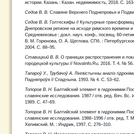
истории. Казань : Казан. недвижимость, 2018. С. 163
Седов В. В.
Славяне Верхнего Поднепровья и Подвинь
Седов В. В.
Голтескифы // Культурные трансформац
Днепровском регионе на исходе римского времени и
Средневековье : докл. науч. конф., посвящ. 60-летию
В. М. Горюнова, О. А. Щеглова. СПб. : Петербургско
2004. С. 88–95.
Ставицкий В. В.
О границах распространения и ло
городецкой культуры // NovaInfo.Ru. 2016. Т. 4. № 56.
Тапароў У.
,
Трубачоў А.
Лінгвістычны аналіз гідронім
Падняпроўя // Спадчына. 1993. № 4. С. 53–62.
Топоров В. Н.
Балтийский элемент в гидронимии Поо
славянские исследования. 1987 / отв. ред. Вяч. Вс. 
1989. С. 47–69.
Топоров В. Н.
Балтийский элемент в гидронимии Поо
славянские исследования. 1988–1996 / отв. ред. Т. М
Хелимский. М. : Индрик, 1997. С. 276–310.