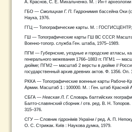
А. Краснов, С. Е. Михальченко. М. : Ин-т археологии
ГБО —
Смолицкая Г. П.
Гидронимия бассейна Оки (сп
Наука, 1976.
ГГЦ — Топографические карты. М. : ГОСГИСЦЕНТР,
ГШ — Топографические карты ГШ ВС СССР. Масштаб 
Военно-топогр. служба Ген. штаба, 1975–1989.
ПГМ — Губернские, уездные и городские атласы, к
генерального межевания 1766–1883 гг. ПГМ1 — масш
дюйме; ПГМ2 — масштаб 2 версты в дюйме // Росси
государственный архив древних актов. Ф. 1356. Оп. 1
РККА — Топографические военные карты Рабоче-Кр
Армии. Масштаб 1 : 100000. М. : Ген. штаб Красной 
СБГА —
Невская Л. Г.
Словарь балтийских географи
Балто-славянский сборник / отв. ред. В. Н. Топоров. 
315–376.
СГУ — Словник гідронімів України / ред. А. П. Непоку
О. С. Стрижак. Київ : Наукова думка, 1979.