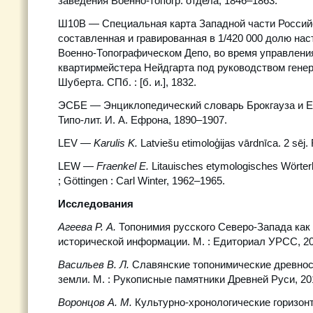
заведения Военно-топогр. отдела, 1846–1863.
Ш10В — Специальная карта Западной части Россий
составленная и гравированная в 1/420 000 долю на
Военно-Топографическом Депо, во время управлени
квартирмейстера Нейдгарта под руководством гене
Шуберта. СПб. : [б. и.], 1832.
ЭСБЕ — Энциклопедический словарь Брокгауза и Ефр
Типо-лит. И. А. Ефрона, 1890–1907.
LEV —
Karulis
K
.
Latviešu etimoloģijas vārdnīca. 2 sēj.
LEW —
Fraenkel E.
Litauisches etymologisches Wörter
; Göttingen : Carl Winter, 1962–1965.
Исследования
Агеева Р. А.
Топонимия русского Северо-Запада как 
исторической информации. М. : Едиториал УРСС, 20
Васильев В. Л.
Славянские топонимические древнос
земли. М. : Рукописные памятники Древней Руси, 20
Воронцов А. М.
Культурно-хронологические горизонт