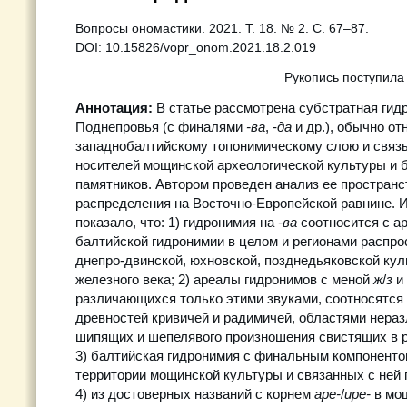
Вопросы ономастики. 2021. Т. 18. № 2. С. 67–87.
DOI: 10.15826/vopr_onom.2021.18.2.019
Рукопись поступила
Аннотация:
В статье рассмотрена субстратная гид
Поднепровья (с финалями
-ва
, -
да
и др.), обычно от
западнобалтийскому топонимическому слою и связ
носителей мощинской археологической культуры и б
памятников. Автором проведен анализ ее пространс
распределения на Восточно-Европейской равнине. 
показало, что: 1) гидронимия на
-ва
соотносится с а
балтийской гидронимии в целом и регионами распро
днепро-двинской, юхновской, позднедьяковской кул
железного века; 2) ареалы гидронимов с меной
ж
/
з
и
различающихся только этими звуками, соотносятся
древностей кривичей и радимичей, областями нера
шипящих и шепелявого произношения свистящих в р
3) балтийская гидронимия с финальным компонент
территории мощинской культуры и связанных с ней 
4) из достоверных названий с корнем
ape-
/
upe-
в мо