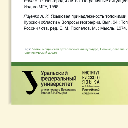
Янин В. Л.
Новгород и Литва. Пограничные ситуации X
Изд-во МГУ, 1998.
Ященко А. И.
Языковая принадлежность топонимии 
Курской области // Вопросы географии. Вып. 94 : Т
России / отв. ред. Е. М. Поспелов. М. : Мысль, 1974.
Tags:
балты
,
мощинская археологическая культура
,
Поочье
,
славяне
,
с
топонимический ареал