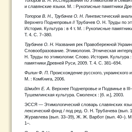
Топоров В. Н.
Исследования по этимологии и семанти
и славянские языки. М. : Рукописные памятники Древ
Топоров В. Н.
,
Трубачев О. Н.
Лингвистический анал
Верхнего Поднепровья // Трубачев О. Н. Труды по э
История. Культура : в 4 т. М. : Рукописные памятник
Т. 4. С. 7–380.
Трубачев О. Н.
Названия рек Правобережной Украин
Словообразование. Этимология. Этническая интерпр
Н. Труды по этимологии: Слово. История. Культура : 
памятники Древней Руси, 2009. Т. 4. С. 381–694.
Филин Ф. П.
Происхождение русского, украинского и
М. : КомКнига, 2006.
Шмидт Е. А.
Верхнее Поднепровье и Подвинье в III–VI
Тушемлинская культура. Смоленск : [б. и.], 2003.
ЭССЯ — Этимологический словарь славянских язы
лексический фонд / под ред. О. Н. Трубачева (вып. 1
Журавлева (вып. 33–39), Ж. Ж. Варбот (вып. 40–). М.
1–.