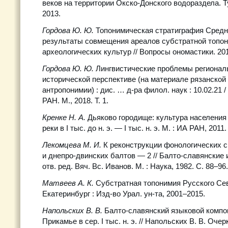
веков на территории Окско-Донского водораздела. Т
2013.
Гордова Ю. Ю.
Топонимическая стратиграфия Средн
результаты совмещения ареалов субстратной топо
археологических культур // Вопросы ономастики. 2014
Гордова Ю. Ю.
Лингвистические проблемы регионал
исторической перспективе (на материале рязанской
антропонимии) : дис. … д-ра филол. наук : 10.02.21 
РАН. М., 2018. Т. 1.
Кренке Н. А.
Дьяково городище: культура населения
реки в I тыс. до н. э. — I тыс. н. э. М. : ИА РАН, 2011.
Лекомцева М. И.
К реконструкции фонологических с
и днепро-двинских балтов — 2 // Балто-славянские 
отв. ред. Вяч. Вс. Иванов. М. : Наука, 1982. С. 88–96.
Матвеев А. К.
Субстратная топонимия Русского Севе
Екатеринбург : Изд-во Урал. ун-та, 2001–2015.
Напольских В. В.
Балто-славянский языковой компо
Прикамье в сер. I тыс. н. э. // Напольских В. В. Оче