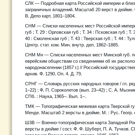
СЛК — Подробная карта Российской империи и бли
заграничных владений. Масштаб 20 верст в дюйме. С
В. Депо карт, 1801–1804.
СНМ — Списки населенных мест Российской империи
губ ; Т. 29 : Орловская губ ; Т. 34 : Псковская губ ; Т. 
40 : Смоленская губ ; Т. 43 : Тверская губ ; Т. 44 : Ту
Центр. стат. ком. Мин. внутр. дел, 1862–1885.
СНМ Мн — Списки населенных мест Минской губ. по
еврейским обществам со сведениями об их располо
народонаселении (1857 г.) // Российский государств
архив. Ф. 1290. Оп. 4. Д. 79.
СРНГ — Словарь русских народных говоров / гл. ред
1–22) ; Ф. П. Сороколетов (вып. 23–42) ; С. А. Мызнико
СПб. : Наука, 1965–. Вып. 1–.
ТМК — Топографическая межевая карта Тверской губе
Менде. Масштаб 2 версты в дюйме. М. : Рус. Геогр. о
Ш3В — Военно-топографическая карта Западной Ро
версты в дюйме / сост. Ф. Ф. Шуберт, П. А. Тучков. СП