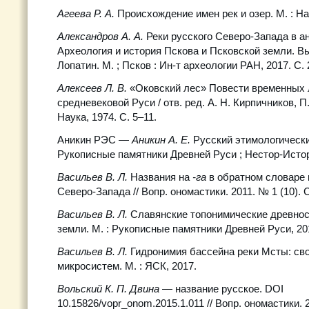
Агеева Р. А.
Происхождение имен рек и озер. М. : На
Александров А. А.
Реки русского Северо-Запада в ан
Археология и история Пскова и Псковской земли. Вып.
Лопатин. М. ; Псков : Ин-т археологии РАН, 2017. С.
Алексеев Л. В.
«Оковский лес» Повести временных л
средневековой Руси / отв. ред. А. Н. Кирпичников, П. 
Наука, 1974. С. 5–11.
Аникин РЭС —
Аникин А. Е.
Русский этимологический
Рукописные памятники Древней Руси ; Нестор-Истори
Васильев В. Л.
Названия на
-га
в обратном словаре 
Северо-Запада // Вопр. ономастики. 2011. № 1 (10). С
Васильев В. Л.
Славянские топонимические древнос
земли. М. : Рукописные памятники Древней Руси, 20
Васильев В. Л.
Гидронимия бассейна реки Мсты: сво
микросистем. М. : ЯСК, 2017.
Вольский К. П. Двина
— название русское. DOI
10.15826/vopr_onom.2015.1.011 // Вопр. ономастики. 2