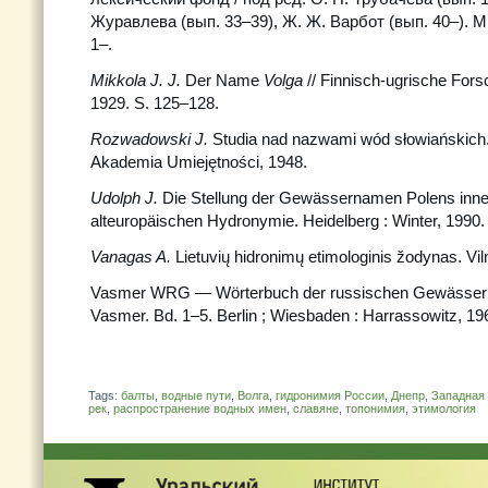
Журавлева (вып. 33–39), Ж. Ж. Варбот (вып. 40–). М.
1–.
Mikkola J. J.
Der Name
Volga
// Finnisch-ugrische Fors
1929. S. 125–128.
Rozwadowski J.
Studia nad nazwami wód słowiańskich
Akademia Umiejętności, 1948.
Udolph J.
Die Stellung der Gewässernamen Polens inne
alteuropäischen Hydronymie. Heidelberg : Winter, 1990.
Vanagas A.
Lietuvių hidronimų etimologinis žodynas. Vil
Vasmer WRG — Wörterbuch der russischen Gewässern
Vasmer. Bd. 1–5. Berlin ; Wiesbaden : Harrassowitz, 1
Tags:
балты
,
водные пути
,
Волга
,
гидронимия России
,
Днепр
,
Западная
рек
,
распространение водных имен
,
славяне
,
топонимия
,
этимология