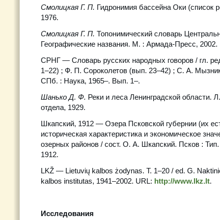
Смолицкая Г. П.
Гидронимия бассейна Оки (список рек
1976.
Смолицкая Г. П.
Топонимический словарь Центральн
Географические названия. М. : Армада-Пресс, 2002.
СРНГ — Словарь русских народных говоров / гл. ред
1–22) ; Ф. П. Сороколетов (вып. 23–42) ; С. А. Мызнико
СПб. : Наука, 1965–. Вып. 1–.
Шанько Д. Ф.
Реки и леса Ленинградской области. Л.
отдела, 1929.
Шкапский, 1912 — Озера Псковской губернии (их ес
историческая характеристика и экономическое знач
озерных районов / сост. О. А. Шкапский. Псков : Тип.
1912.
LKŽ — Lietuvių kalbos żodynas. T. 1–20 / ed. G. Naktinie
kalbos institutas, 1941–2002. URL:
http://www.lkz.lt
.
Исследования