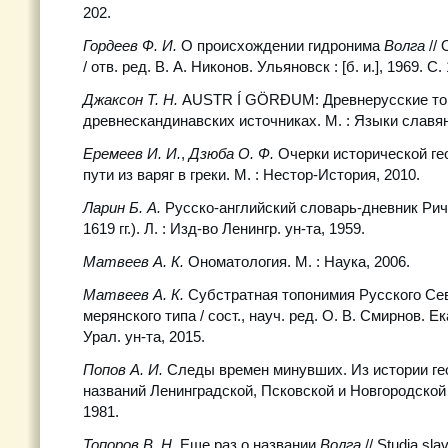
202.
Гордеев Ф. И.
О происхождении гидронима
Волга
//
/ отв. ред. В. А. Никонов. Ульяновск : [б. и.], 1969. С.
Джаксон Т. Н.
AUSTR Í GÖRĐUM: Древнерусские то
древнескандинавских источниках. М. : Языки славян
Еремеев И. И.
,
Дзюба О. Ф.
Очерки исторической ге
пути из варяг в греки. М. : Нестор-История, 2010.
Ларин Б. А.
Русско-английский словарь-дневник Ри
1619 гг.). Л. : Изд-во Ленингр. ун-та, 1959.
Матвеев А. К.
Ономатология. М. : Наука, 2006.
Матвеев А. К.
Субстратная топонимия Русского Севе
мерянского типа / сост., науч. ред. О. В. Смирнов. Е
Урал. ун-та, 2015.
Попов А. И.
Следы времен минувших. Из истории ге
названий Ленинградской, Псковской и Новгородской о
1981.
Топоров В. Н.
Еще раз о названии
Волга
// Studia sl