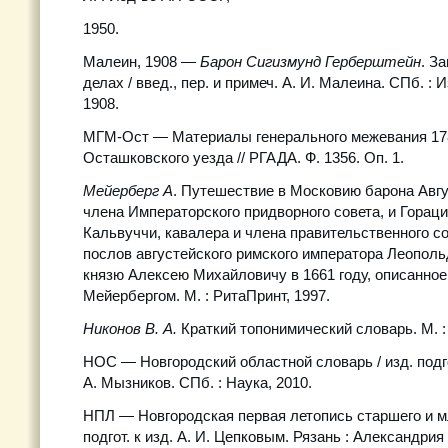
1950.
Малеин, 1908 —
Барон Сигизмунд Герберштейн
. З
делах / введ., пер. и примеч. А. И. Малеина. СПб. : 
1908.
МГМ-Ост — Материалы генерального межевания 1780
Осташковского уезда // РГАДА. Ф. 1356. Оп. 1.
Мейерберг А
. Путешествие в Московию барона Авг
члена Императорского придворного совета, и Горац
Кальвуччи, кавалера и члена правительственного с
послов августейского римского императора Леополь
князю Алексею Михайловичу в 1661 году, описанно
Мейербергом. М. : РитаПринт, 1997.
Никонов В. А.
Краткий топонимический словарь. М. :
НОС — Новгородский областной словарь / изд. подгот
А. Мызников. СПб. : Наука, 2010.
НПЛ — Новгородская первая летопись старшего и м
подгот. к изд. А. И. Цепковым. Рязань : Александрия 