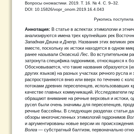
Вопросы ономастики. 2019. Т. 16. № 4. С. 9–32.
DOI: 10.15826/vopr_onom.2019.16.4.043
Рукопись поступила
Аннотация:
В статье в аспектах этимологии и этни
анализируются имена трех крупнейших рек Восточ
Западная Двина
и
Днепр
. Названия этих великих р
вместе, поскольку их истоки находятся в одном мик
ранее называли
Оковский Лес
. Во вступительном р
затронута специфика гидронимов, относящихся к б
Обосновывается, что такие названия образуются (и
других языков) на разных участках речного русла и 
распространяются вниз или вверх по течению с ко
потоками древних переселенцев, использовавших к
качестве главных коммуникаций. Исследователи ги
обращают внимание на речные верховья и истоки, о
русел были очень значимы для переселенцев, прод
речные бассейны. В следующих разделах статьи да
обзоры многочисленных этимологий гидронимов
Во
и аргументированы новые версии их происхождения
Волга
— субстратный балтизм, первоначально отно