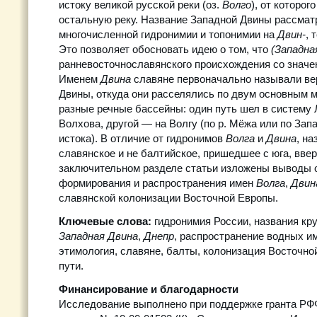
истоку великой русской реки (оз.
Волго
), от которог
остальную реку. Название Западной Двины рассмат
многочисленной гидронимии и топонимии на
Двин-
, 
Это позволяет обосновать идею о том, что
(Западна
ранневосточнославянского происхождения со значен
Именем
Двина
славяне первоначально называли ве
Двины, откуда они расселялись по двум основным 
разные речные бассейны: один путь шел в систему 
Волхова, другой — на Волгу (по р. Мёжа или по Зап
истока). В отличие от гидронимов
Волга
и
Двина
, н
славянское и не балтийское, пришедшее с юга, ввер
заключительном разделе статьи изложены выводы 
формирования и распространения имен
Волга
,
Дви
славянской колонизации Восточной Европы.
Ключевые слова:
гидронимия России, названия кр
Западная Двина
,
Днепр
, распространение водных им
этимология, славяне, балты, колонизация Восточно
пути.
Финансирование и благодарности
Исследование выполнено при поддержке гранта РФ