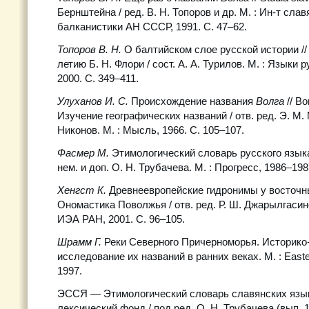
Бернштейна / ред. В. Н. Топоров и др. М. : Ин-т сла
балканистики АН СССР, 1991. С. 47–62.
Топоров В. Н.
О балтийском слое русской истории // F
летию Б. Н. Флори / сост. А. А. Турилов. М. : Языки 
2000. С. 349–411.
Улуханов И. С.
Происхождение названия
Волга
// В
Изучение географических названий / отв. ред. Э. М. 
Никонов. М. : Мысль, 1966. С. 105–107.
Фасмер М.
Этимологический словарь русского языка :
нем. и доп. О. Н. Трубачева. М. : Прогресс, 1986–198
Хенгст К.
Древнеевропейские гидронимы у восточны
Ономастика Поволжья / отв. ред. Р. Ш. Джарылгасино
ИЭА РАН, 2001. С. 96–105.
Шрамм Г.
Реки Северного Причерноморья. Историко
исследование их названий в ранних веках. М. : East
1997.
ЭССЯ — Этимологический словарь славянских язы
лексический фонд / под ред. О. Н. Трубачева (вып. 1