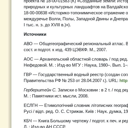
проекта № 18-00-01583 (К) «Созданные земли: Ист
природных и культурных ландшафтов на Валдайск
18-00-00838 «Историко-топонимическое отражение 
междуречье Волги, Полы, Западной Двины и Днепра
I тыс. н. э. до XVIII в.)»).
Источники
АВО — Общегеографический региональный атлас. В
сост. и подгот. к изд. 439 ЦЭВКФ. М., 2007.
АОС — Архангельский областной словарь / под ред. О
Нефедовой. М. : Изд-во МГУ : Наука, 1980–. Вып. 1–
ГВР — Государственный водный реестр (создан со
Правительства РФ № 253 от 28.04.2007 г.). URL:
http
Герберштейн С.
Записки о Московии : в 2 т. / под ре
М. : Памятники ист. мысли, 2008.
ЕСЛГН — Етимологiчний словник лiтописних географ
Русi / вiдп. ред. О. С. Стрижак. Киïв : Наук. думка, 1
КБЧ — Книга Большому чертежу / подгот. к печ. и ред
Л. : Изд-во АН СССР,