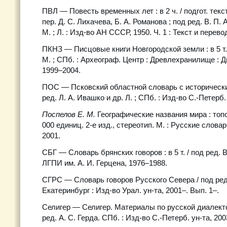
ПВЛ — Повесть временных лет : в 2 ч. / подгот. текст
пер. Д. С. Лихачева, Б. А. Романова ; под ред. В. П
М. ; Л. : Изд-во АН СССР, 1950. Ч. 1 : Текст и перево
ПКНЗ — Писцовые книги Новгородской земли : в 5 т. /
М. ; СПб. : Археограф. Центр : Древлехранилище : 
1999–2004.
ПОС — Псковский областной словарь с историческ
ред. Л. А. Ивашко и др. Л. ; СПб. : Изд-во С.-Петерб.
Поспелов Е. М.
Географические названия мира : топо
000 единиц. 2-е изд., стереотип. М. : Русские словар
2001.
СБГ — Словарь брянских говоров : в 5 т. / под ред. В
ЛГПИ им. А. И. Герцена, 1976–1988.
СГРС — Словарь говоров Русского Севера / под ред.
Екатеринбург : Изд-во Урал. ун-та, 2001–. Вып. 1–.
Селигер — Селигер. Материалы по русской диалекто
ред. А. С. Герда. СПб. : Изд-во С.-Петерб. ун-та, 200