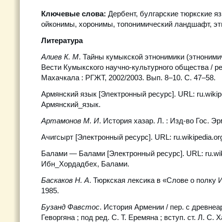
Ключевые слова:
Дербент, булгарские тюркские яз
ойконимы, хоронимы, топонимический ландшафт, эт
Литература
Алиев К. М
. Тайны кумыкской этнонимики (этноними
Вести Кумыкского научно-культурного общества / ре
Махачкала : РГЖТ, 2002/2003. Вып. 8–10. С. 47–58.
Армянский язык [Электронный ресурс]. URL: ru.wikiped
Армянский_язык.
Артамонов М. И
. История хазар. Л. : Изд-во Гос. Э
Ачигсырт [Электронный ресурс]. URL: ru.wikipedia.org
Балами — Балами [Электронный ресурс]. URL: ru.wiki
Ибн_Хордадбех, Балами.
Баскаков Н. А
. Тюркская лексика в «Слове о полку И
1985.
Бузанд Фавстос
. История Армении / пер. с древнеар
Геворгяна ; под ред. С. Т. Еремяна ; вступ. ст. Л. С. 