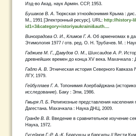
Изд-во Акад. наук Армян. ССР, 1953.
Бушаков В. А
. Тюркская этноойконимия Крыма : дис.
М., 1991 [Электронный ресурс]. URL:
http://history-
id1=3&category=istoriyaukraini&auth...
.
Виноградова О. И.
,
Климов Г. А
. Об арменизмах в да
Этимология 1977 / отв. ред. О. Н. Трубачев. М. : Нау
Гаджиев М. Г.
,
Давудов О. М.
,
Шихсаидов А. Р
. Исто
древнейших времен до конца XV века. Махачкала : 
Гадло А. В
. Этническая история Северного Кавказа IV
ЛГУ, 1979.
Гейбуллаев Г. А
. Топонимия Азербайджана (историк
исследование). Баку : Элм, 1986.
Гмыря Л. Б
. Религиозные представления населения 
Дагестана. Махачкала : Наука ДНЦ, 2009.
Гранде В. В
. Введение в сравнительное изучение сем
Наука, 1972.
Гусейнов Г.-Р. А.-К
. Брагунцы и барсилы // Вести Ку