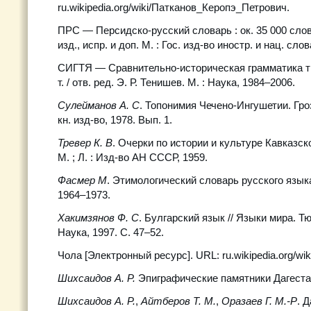
ru.wikipedia.org/wiki/Патканов_Керопэ_Петрович.
ПРС — Персидско-русский словарь : ок. 35 000 слов 
изд., испр. и доп. М. : Гос. изд-во иностр. и нац. сло
СИГТЯ — Сравнительно-историческая грамматика тю
т. / отв. ред. Э. Р. Тенишев. М. : Наука, 1984–2006.
Сулейманов А. С
. Топонимия Чечено-Ингушетии. Гро
кн. изд-во, 1978. Вып. 1.
Тревер К. В
. Очерки по истории и культуре Кавказско
М. ; Л. : Изд-во АН СССР, 1959.
Фасмер М
. Этимологический словарь русского языка :
1964–1973.
Хакимзянов Ф. С
. Булгарский язык // Языки мира. Тю
Наука, 1997. С. 47–52.
Чола [Электронный ресурс]. URL: ru.wikipedia.org/wik
Шихсаидов А. Р.
Эпиграфические памятники Дагестана
Шихсаидов А. Р.
,
Айтберов Т. М.
,
Оразаев Г. М.-Р
. 