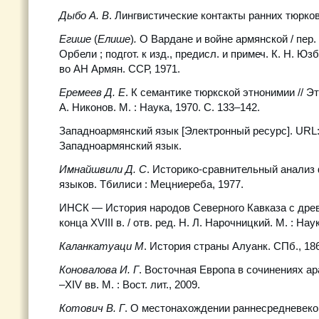
Дыбо А. В
. Лингвистические контакты ранних тюрков. 
Егише
(
Елише
)
.
О Вардане и войне армянской / пер. с
Орбели ; подгот. к изд., предисл. и примеч. К. Н. Юз
во АН Армян. ССР, 1971.
Еремеев Д. Е
. К семантике тюркской этнонимии // Эт
А. Никонов. М. : Наука, 1970. С. 133–142.
Западноармянский язык [Электронный ресурс]. URL: ru
Западноармянский язык.
Имнайшвили Д. С
. Историко-сравнительный анализ
языков. Тбилиси : Мецниереба, 1977.
ИНСК — История народов Северного Кавказа с дре
конца XVIII в. / отв. ред. Н. Л. Нарочницкий. М. : Нау
Каланкатуаци М
. История страны Алуанк. СПб., 18
Коновалова И. Г
. Восточная Европа в сочинениях ар
–XIV вв. М. : Вост. лит., 2009.
Котович В. Г
. О местонахождении раннесредневеко