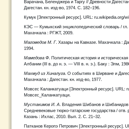
Варачана, Беленджера и Таргу // Древности Дагеста
Дагестан. кн. изд-во, 1974. С. 182–196.
Кумук [Электронный ресурс]. URL: ru.wikipedia.org/wi
КЭС — Кумыкский энциклопедический словарь / гл. р
Махачкала : РГЖТ, 2009.
Магомедов М. Г
. Хазары на Кавказе. Махачкала : Даг
1994.
Мамедова Ф
. Политическая история и историческая
Албании (III в. до н. э. — VIII в. н. э.). Баку : Элм, 198
Махмуд из Хиналуга
. О событиях в Ширване и Дагес
Махачкала : Дагестан. кн. изд-во, 1977.
Мовсес Каланкатуаци [Электронный ресурс]. URL: ru.
Мовсес_Каланкатуаци.
Мустакимов И. А
. Владения Шибанов и Шибанидов в 
Средневековые тюрко-татарские государства / отв. р
Казань : Ихлас, 2010. Вып. 2. С. 21–32.
Патканов Керопэ Петрович [Электронный ресурс]. U