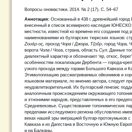
Вопросы ономастики. 2014. № 2 (17). C. 54–67
Аннотация:
Основанный в 438 г. древнейший город 
внесенный в список всемирного наследия ЮНЕСКО в 
местности, известной ко времени его создания под
наименованиями из булгарских тюркских языков: с
Ζουάρ-ος
, проход
Чора
/
Джора
,
Τζοΰρ
, город
Чора
,
Ч
ворота
Чола
/
Чога
, страна, область
Сул
. Данные то
диалектный характер и обозначают ‘яр, откос, берег’,
особенностям локализации Дербента — города-креп
узкого прохода между горами Большого Кавказа и К
Этимологизацию рассматриваемых ойконимов и хор
языковом материале, по мнению автора, следует пр
неудовлетворительной. Их булгарский генезис подд
аналогичным происхождением окружающего топони
и этнонимии народов, представленных в его предел
Cредневековье. Существование топонимических па
пределами исследуемого региона обусловлено име
веках нашей эры миграцией булгар-протокумыков с
Кавказа и из Дагестана в Восточную и Южную Евр
и на Балканы.