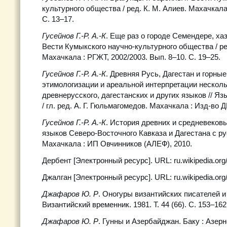
культурного общества / ред. К. М. Алиев. Махачкала 
С. 13–17.
Гусейнов Г.-Р. А.-К
. Еще раз о городе Семендере, хаз
Вести Кумыкского научно-культурного общества / ре
Махачкала : РГЖТ, 2002/2003. Вып. 8–10. С. 19–25.
Гусейнов Г.-Р. А.-К
. Древняя Русь, Дагестан и горные
этимологизации и ареальной интерпретации нескол
древнерусского, дагестанских и других языков // Яз
/ гл. ред. А. Г. Гюльмагомедов. Махачкала : Изд-во Д
Гусейнов Г.-Р. А.-К
. История древних и средневеко
языков Северо-Восточного Кавказа и Дагестана с р
Махачкала : ИП Овчинников (АЛЕФ), 2010.
Дербент [Электронный ресурс]. URL: ru.wikipedia.org/
Джалган [Электронный ресурс]. URL: ru.wikipedia.org/
Джафаров Ю. Р
. Оногуры византийских писателей 
Византийский временник. 1981. Т. 44 (66). С. 153–162
Джафаров Ю. Р
. Гунны и Азербайджан. Баку : Азерн