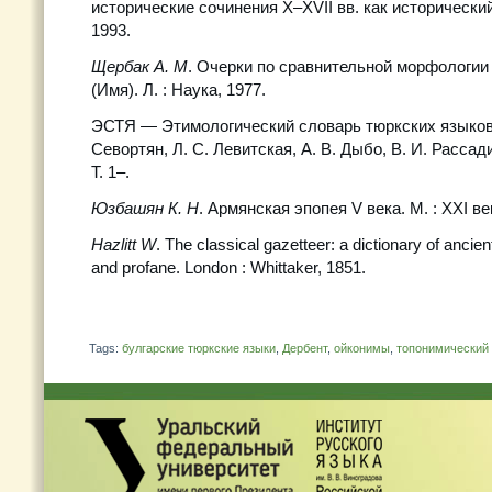
исторические сочинения X–XVII вв. как исторический
1993.
Щербак А. М
. Очерки по сравнительной морфологии
(Имя). Л. : Наука, 1977.
ЭСТЯ — Этимологический словарь тюркских языков /
Севортян, Л. С. Левитская, А. В. Дыбо, В. И. Рассади
Т. 1–.
Юзбашян К. Н
. Армянская эпопея V века. М. : ХХI ве
Hazlitt W
. The classical gazetteer: a dictionary of anci
and profane. London : Whittaker, 1851.
Tags:
булгарские тюркские языки
,
Дербент
,
ойконимы
,
топонимический