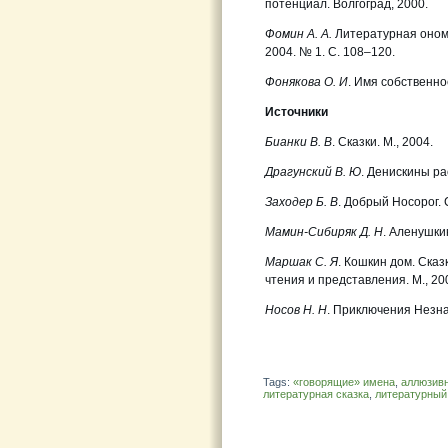
потенциал. Волгоград, 2000.
Фомин А. А.
Литературная онома
2004. № 1. С. 108–120.
Фонякова О. И
. Имя собственное
Источники
Бианки В. В
. Сказки. М., 2004.
Драгунский В. Ю
. Денискины ра
Заходер Б. В
. Добрый Носорог. С
Мамин-Сибиряк Д. Н
. Аленушкин
Маршак С. Я
. Кошкин дом. Сказ
чтения и представления. М., 20
Носов Н. Н
. Приключения Незнай
Tags:
«говорящие» имена
,
аллюзив
литературная сказка
,
литературный