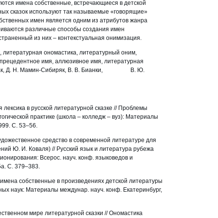
уются имена собственные, встречающиеся в детской
ных сказок используют так называемые «говорящие»
обственных имен является одним из атрибутов жанра
триваются различные способы создания имен
страненный из них – контекстуальная онимизация.
к, литературная ономастика, литературный оним,
 прецедентное имя, аллюзивное имя, литературная
аршак, Д. Н. Мамин-Сибиряк, В. В. Бианки, В. Ю.
я лексика в русской литературной сказке // Проблемы
огической практике (школа – колледж – вуз): Материалы
999. С. 53–56.
художественное средство в современной литературе для
ий Ю. И. Коваля) // Русский язык и литература рубежа
ионирования: Всерос. науч. конф. языковедов и
а. С. 379–383.
 имена собственные в произведениях детской литературы
рных наук: Материалы междунар. науч. конф. Екатеринбург,
ественном мире литературной сказки // Ономастика