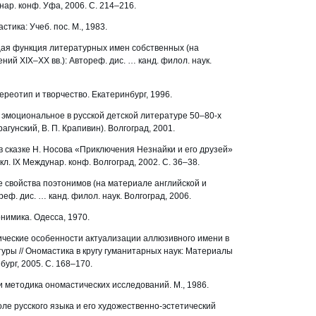
р. конф. Уфа, 2006. С. 214–216.
стика: Учеб. пос. М., 1983.
щая функция литературных имен собственных (на
ий XIX–XX вв.): Автореф. дис. … канд. филол. наук.
тереотип и творчество. Екатеринбург, 1996.
 эмоциональное в русской детской литературе 50–80-х
Драгунский, В. П. Крапивин). Волгоград, 2001.
в сказке Н. Носова «Приключения Незнайки и его друзей»
кл. IX Междунар. конф. Волгоград, 2002. С. 36–38.
 свойства поэтонимов (на материале английской и
реф. дис. … канд. филол. наук. Волгоград, 2006.
онимика. Одесса, 1970.
ические особенности актуализации аллюзивного имени в
уры // Ономастика в кругу гуманитарных наук: Материалы
бург, 2005. С. 168–170.
 и методика ономастических исследований. М., 1986.
оле русского языка и его художественно-эстетический