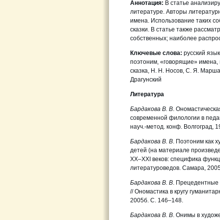
Аннотация:
В статье анализир
литературе. Авторы литератур
имена. Использование таких с
сказки. В статье также рассма
собственных; наиболее распро
Ключевые слова:
русский язы
поэтоним, «говорящие» имена,
сказка, Н. Н. Носов, С. Я. М
Драгунский
Литература
Бардакова В. В
. Ономастическа
современной филологии в педаг
науч.-метод. конф. Волгоград, 1
Бардакова В. В
. Поэтоним как 
детей (на материале произведен
ХХ–ХХI веков: специфика функц
литературоведов. Самара, 2005
Бардакова В. В
. Прецедентные
// Ономастика в кругу гуманита
2005б. С. 146–148.
Бардакова В. В
. Онимы в худож