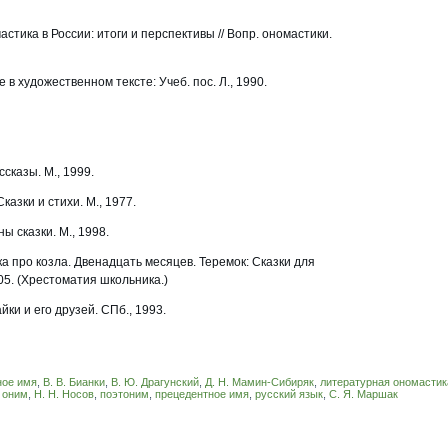
стика в России: итоги и перспективы // Вопр. ономастики.
 в художественном тексте: Учеб. пос. Л., 1990.
ссказы. М., 1999.
казки и стихи. М., 1977.
ы сказки. М., 1998.
ка про козла. Двенадцать месяцев. Теремок: Сказки для
05. (Хрестоматия школьника.)
ки и его друзей. СПб., 1993.
ное имя
,
В. В. Бианки
,
В. Ю. Драгунский
,
Д. Н. Мамин-Сибиряк
,
литературная ономастик
 оним
,
Н. Н. Носов
,
поэтоним
,
прецедентное имя
,
русский язык
,
С. Я. Маршак