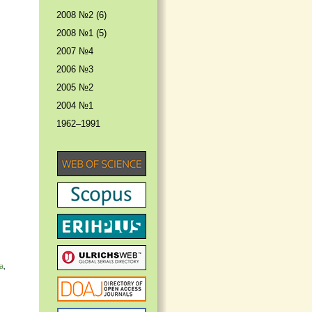
2008 №2 (6)
2008 №1 (5)
2007 №4
2006 №3
2005 №2
2004 №1
1962–1991
а
,