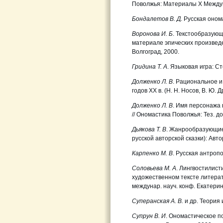
Поволжья: Материалы Х Междуна
Бондалетов В. Д
. Русская онома
Воронова И. Б
. Текстообразую
материале эпических произведен
Волгоград, 2000.
Гридина Т. А
. Языковая игра: С
Долженко Л. В
. Рациональное и
годов ХХ в. (Н. Н. Носов, В. Ю. 
Долженко Л. В
. Имя персонажа 
// Ономастика Поволжья: Тез. до
Дьякова Т. В
. Жанрообразующие
русской авторской сказки): Авто
Карпенко М. В
. Русская антроп
Соловьева М. А
. Лингвостилист
художественном тексте литерат
междунар. науч. конф. Екатерин
Суперанская А. В.
и др. Теория
Супрун В. И
. Ономастическое п