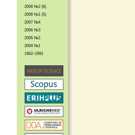
2008 №2 (6)
2008 №1 (5)
2007 №4
2006 №3
2005 №2
2004 №1
1962–1991