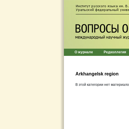
О журнале
Редколлегия
Arkhangelsk region
В этой категории нет материало