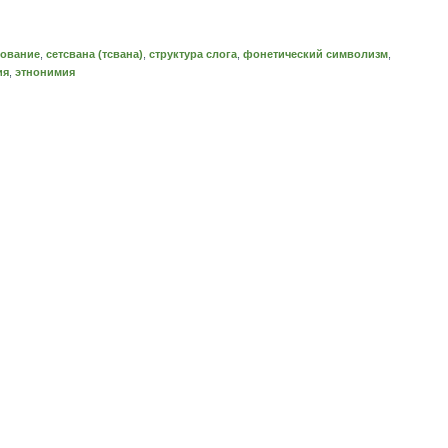
ование
,
сетсвана (тсвана)
,
структура слога
,
фонетический символизм
,
ия
,
этнонимия