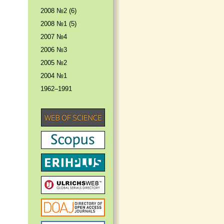
2008 №2 (6)
2008 №1 (5)
2007 №4
2006 №3
2005 №2
2004 №1
1962–1991