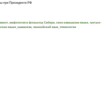
бы при Президенте РФ
амонт
,
мифология и фольклор Сибири
,
сино-кавказские языки
,
тунгусо-
кские языки
,
шаманизм
,
эвенкийский язык
,
этимология