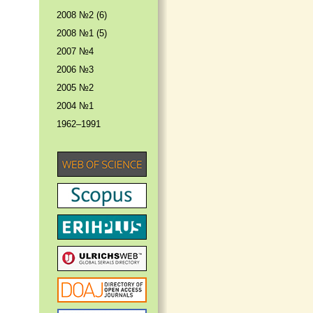
2008 №2 (6)
2008 №1 (5)
2007 №4
2006 №3
2005 №2
2004 №1
1962–1991