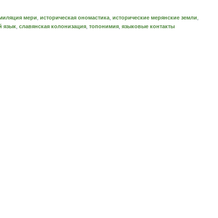
миляция мери
,
историческая ономастика
,
исторические мерянские земли
,
й язык
,
славянская колонизация
,
топонимия
,
языковые контакты