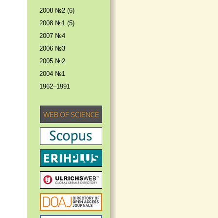
2008 №2 (6)
2008 №1 (5)
2007 №4
2006 №3
2005 №2
2004 №1
1962–1991