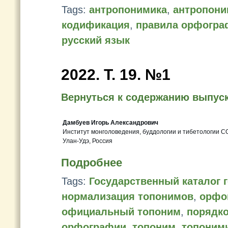
Tags:
антропонимика
,
антропон
кодификация
,
правила орфогра
русский язык
2022. Т. 19. №1
Вернуться к содержанию выпус
Дамбуев Игорь Александрович
Институт монголоведения, буддологии и тибетологии С
Улан-Удэ, Россия
Подробнее
Tags:
Государственный каталог 
нормализация топонимов
,
орфо
официальный топоним
,
порядко
орфографии
,
топоним
,
топоним