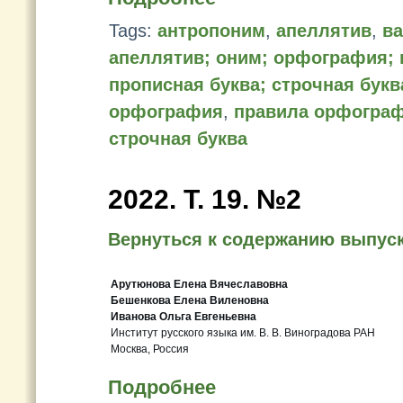
Tags:
антропоним
,
апеллятив
,
ва
апеллятив; оним; орфография;
прописная буква; строчная букв
орфография
,
правила орфогра
строчная буква
2022. Т. 19. №2
Вернуться к содержанию выпус
Арутюнова Елена Вячеславовна
Бешенкова Елена Виленовна
Иванова Ольга Евгеньевна
Институт русского языка им. В. В. Виноградова РАН
Москва, Россия
Подробнее