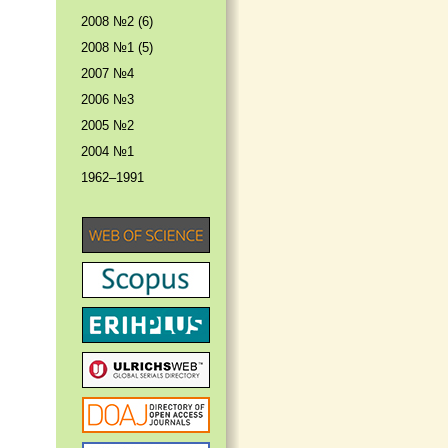
2008 №2 (6)
2008 №1 (5)
2007 №4
2006 №3
2005 №2
2004 №1
1962–1991