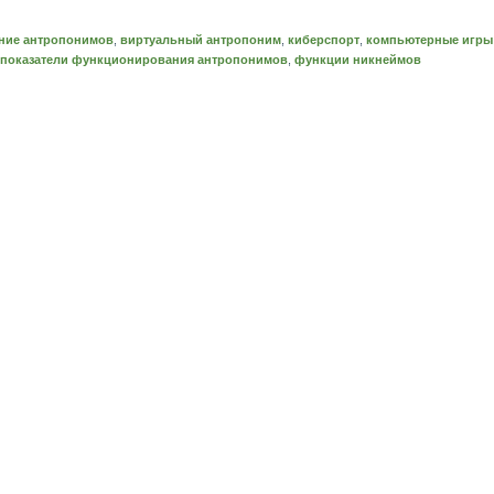
ние антропонимов
,
виртуальный антропоним
,
киберспорт
,
компьютерные игры
 показатели функционирования антропонимов
,
функции никнеймов