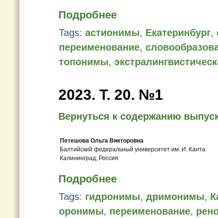
Подробнее
Tags:
астионимы
,
Екатеринбург
,
переименование
,
словообразов
топонимы
,
экстралингвистическ
2023. Т. 20. №1
Вернуться к содержанию выпус
Петешова Ольга Викторовна
Балтийский федеральный университет им. И. Канта
Калининград, Россия
Подробнее
Tags:
гидронимы
,
дримонимы
,
К
оронимы
,
переименование
,
рен