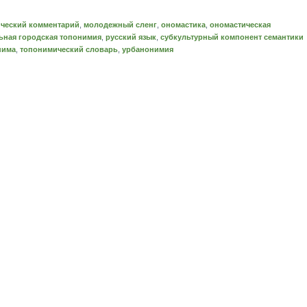
ический комментарий
,
молодежный сленг
,
ономастика
,
ономастическая
ная городская топонимия
,
русский язык
,
субкультурный компонент семантики
нима
,
топонимический словарь
,
урбанонимия