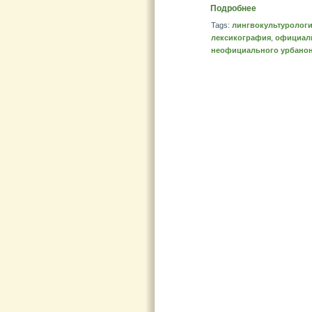
Подробнее
Tags:
лингвокультуролог
лексикография
,
официаль
неофициального урбано