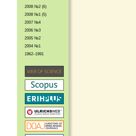
2008 №2 (6)
2008 №1 (5)
2007 №4
2006 №3
2005 №2
2004 №1
1962–1991