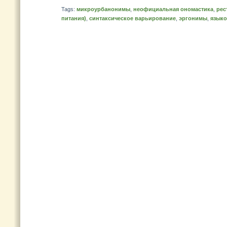
Tags:
микроурбанонимы
,
неофициальная ономастика
,
рес
питания)
,
синтаксическое варьирование
,
эргонимы
,
языко