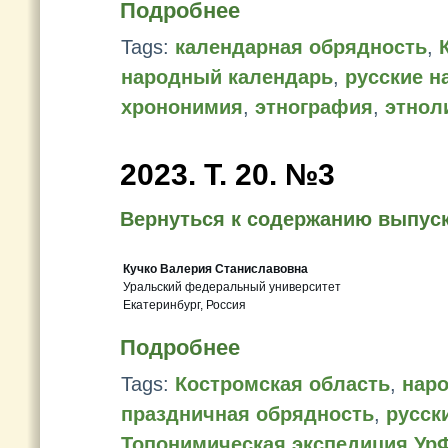
Подробнее
Tags:
календарная обрядность
,
народный календарь
,
русские н
хрононимия
,
этнография
,
этнол
2023. Т. 20. №3
Вернуться к содержанию выпус
Кучко Валерия Станиславовна
Уральский федеральный университет
Екатеринбург, Россия
Подробнее
Tags:
Костромская область
,
нар
праздничная обрядность
,
русск
Топонимическая экспедиция Ур