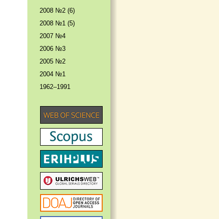
2008 №2 (6)
2008 №1 (5)
2007 №4
2006 №3
2005 №2
2004 №1
1962–1991