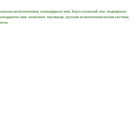
нальная антропонимия
,
календарное имя
,
Кексгольмский лен
,
модификат
алендарное имя
,
патроним
,
прозвище
,
русская антропонимическая система
,
енты