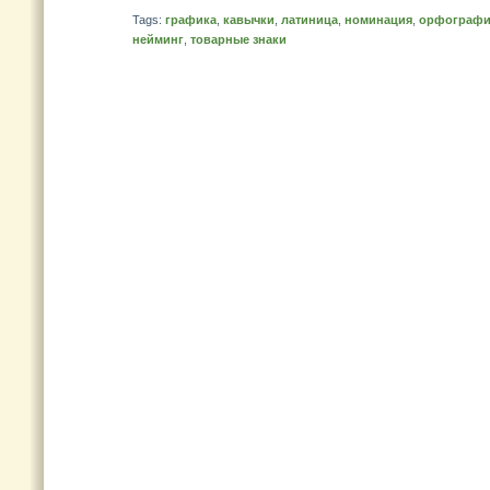
Tags:
графика
,
кавычки
,
латиница
,
номинация
,
орфографи
нейминг
,
товарные знаки