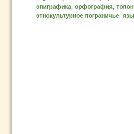
эпиграфика
,
орфография
,
топо
этнокультурное пограничье
,
язы