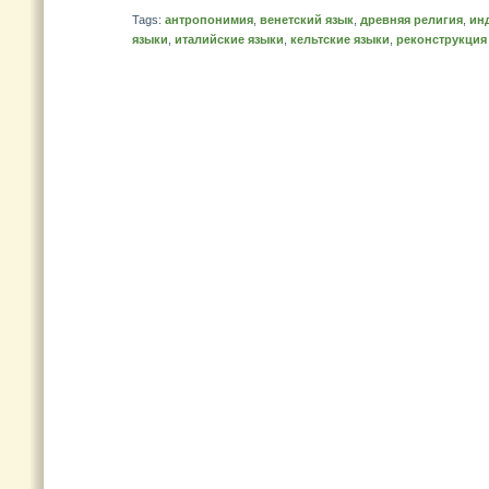
Tags:
антропонимия
,
венетский язык
,
древняя религия
,
ин
языки
,
италийские языки
,
кельтские языки
,
реконструкция