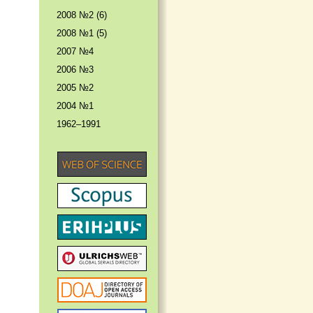
2008 №2 (6)
2008 №1 (5)
2007 №4
2006 №3
2005 №2
2004 №1
1962–1991