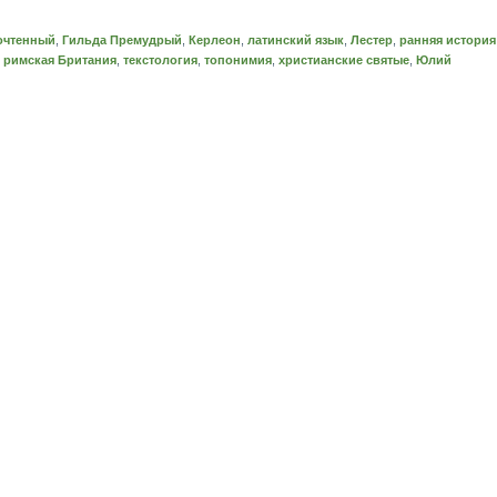
очтенный
,
Гильда Премудрый
,
Керлеон
,
латинский язык
,
Лестер
,
ранняя история
,
римская Британия
,
текстология
,
топонимия
,
христианские святые
,
Юлий