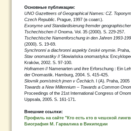
Основные публикации:
UNO Gazetteers of Geographical Names: CZ. Toponymic
Czech Republic
. Prague, 1997 (в соавт.).
Exonyme und Standardisierung fremder geographische
Tschechischen
// Onoma. Vol. 35 (2000). S. 229-257.
Tschechische Namenforschung in den Jahren 1993-19
(2000). S. 19-69.
Synchronní a diachronní aspekty české onymie
. Praha,
Stav onomastiky
// Słowiańska onomastyka: Encykloped
Kraków, 2002. S. 97-100.
Hofnamen
// Namenarten und ihre Erforschung : Ein Le
der Onomastik. Hamburg, 2004. S. 415-425.
Slovník pomístních jmen v Čechách.
I (A). Praha, 2005 
Towards a New Millennium – Towards a Common Onom
Proceedings of the 21st International Congress of Onom
Uppsala, 2005. S. 161-171.
Внешние ссылки:
Профиль на сайте "Кто есть кто в чешской лингв
Биография М. Гарвалика в Википедии