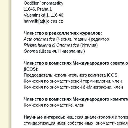
Oddělení onomastiky
11646, Praha 1
Valentinská 1, 116 46
harvalik[at]ujc.cas.cz
Членство в редколлегиях журналов:
Acta onomastica
(Чехия), главный редактор
Rivista Italiana di Onomastica
(Италия)
Onoma
(Швеция, Нидерланды)
Членство в комиссиях Международного совета о
(ICOS):
Председатель исполнительного комитета ICOS
Комиссия по ономастической терминологии, член
Комиссия по ономастической библиографии, член
Членство в комиссиях Международного комитета
Комиссия по ономастике, член
Научные интересы:
чешская диалектология и топо
стандартизация имен собственных, ономастическая