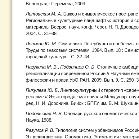
Волгоград : Перемена, 2004.
Литовская М. А
. Бажов и символическое пространст
Региональные культурные ландшафты: история и со
материалы Всерос. науч. конф. / сост. Н. П. Дворцо
2004. С. 31–38.
Лотман Ю. М
. Символика Петербурга и проблемы се
Труды по знаковым системам. 1984. Вып. 18 : Семио
городской культуры. С. 32–44.
Назукина М. В
.,
Подвинцев О. Б
. Столичные амбици
регионализации современной России // Научный еже
философии и права УрО РАН. 2009. Вып. 9. С. 290–3
Пикулева Ю. Б
. Лингвокультурный стереотип «свое»
рекламе // Язык города : материалы Междунар. науч.-
ред. Н. И. Доронина. Бийск : БПГУ им. В. М. Шукшина
Подольская Н. В
. Словарь русской ономастической т
Наука, 1988.
Разумов Р. В
. Типология систем урбанонимов Россий
Этнолингвистика. Ономастика. Этимология : матери