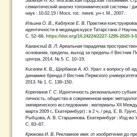
Забелин Н. Ю
. Московская городская топонимия: ст
семантический анализ топонимической системы : ди
наук : 10.02.19 / Моск. гос. лингв. ун-т. М., 2007.
Ильина О. В
.,
Каблуков Е. В
. Практики конструиров
идентичности в медиадискурсе Татарстана // Научны
С. 52–66.
https://doi.org/10.24224/2227-1295-2020-3-
Каганский В. Л
. Ареальная парадигма пространстве
основания, пределы, выход за пределы // Вестник П
центра. 2014. № 5. С. 10–19.
Киселев К. В
.,
Щербаков А. Ю
. Урал: к вопросу об 
динамике бренда // Вестник Пермского университета
2013. № 1. С. 138–150.
Корепанов Г. С
. Идентичность регионального субъект
личность, общество в современном мире: методолог
эмпирического исследования : материалы XII Между
марта 2009 г., Екатеринбург) : в 2 ч. / ред. Е. В. Грунт
Рыбцова, А. В. Старшинова. Екатеринбург : Изд-во Ур
С. 83–87.
Крюкова И. В
. Рекламное имя: от изобретения до пр