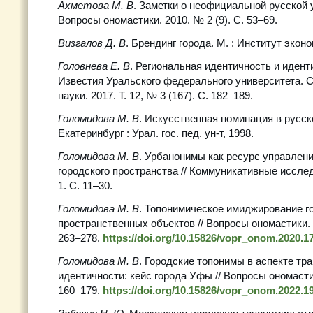
Ахметова М. В
. Заметки о неофициальной русской 
Вопросы ономастики. 2010. № 2 (9). С. 53–69.
Визгалов Д. В
. Брендинг города. М. : Институт эконо
Головнева Е. В
. Региональная идентичность и иденти
Известия Уральского федерального университета. 
науки. 2017. Т. 12, № 3 (167). С. 182–189.
Голомидова М. В
. Искусственная номинация в русск
Екатеринбург : Урал. гос. пед. ун-т, 1998.
Голомидова М. В
. Урбанонимы как ресурс управлен
городского пространства // Коммуникативные исследо
1. С. 11–30.
Голомидова М. В
. Топонимическое имиджирование г
пространственных объектов // Вопросы ономастики. 2
263–278.
https://doi.org/10.15826/vopr_onom.2020.17
Голомидова М. В
. Городские топонимы в аспекте тр
идентичности: кейс города Уфы // Вопросы ономастики
160–179.
https://doi.org/10.15826/vopr_onom.2022.19