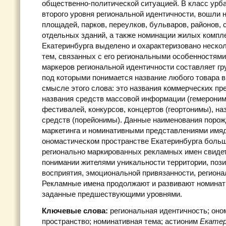
общественно-политической ситуацией. В класс урб
второго уровня региональной идентичности, вошли 
площадей, парков, переулков, бульваров, районов, 
отдельных зданий, а также номинации жилых компл
Екатеринбурга выделено и охарактеризовано неско
тем, связанных с его региональными особенностями
маркеров региональной идентичности составляет гр
под которыми понимается название любого товара 
смысле этого слова: это названия коммерческих пр
названия средств массовой информации (гемероним
фестивалей, конкурсов, концертов (геортонимы), н
средств (порейонимы). Данные наименования поро
маркетинга и номинативными представлениями имяд
ономастическом пространстве Екатеринбурга больш
регионально маркированных рекламных имен свидет
понимании жителями уникальности территории, пози
восприятия, эмоциональной привязанности, региона
Рекламные имена продолжают и развивают номинат
заданные предшествующими уровнями.
Ключевые слова:
региональная идентичность; оно
пространство; номинативная тема; астионим
Екатер