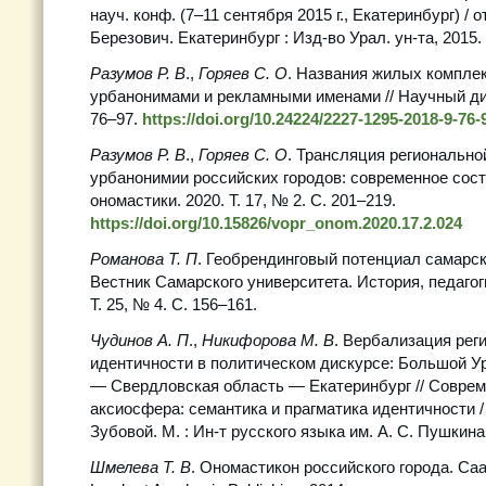
науч. конф. (7–11 сентября 2015 г., Екатеринбург) / от
Березович. Екатеринбург : Изд-во Урал. ун-та, 2015.
Разумов Р. В
.,
Горяев С. О
. Названия жилых компле
урбанонимами и рекламными именами // Научный диа
76–97.
https://doi.org/10.24224/2227-1295-2018-9-76-
Разумов Р. В
.,
Горяев С. О
. Трансляция регионально
урбанонимии российских городов: современное сост
ономастики. 2020. Т. 17, № 2. С. 201–219.
https://doi.org/10.15826/vopr_onom.2020.17.2.024
Романова Т. П
. Геобрендинговый потенциал самарск
Вестник Самарского университета. История, педагог
Т. 25, № 4. С. 156–161.
Чудинов А. П
.,
Никифорова М. В
. Вербализация рег
идентичности в политическом дискурсе: Большой 
— Свердловская область — Екатеринбург // Соврем
аксиосфера: семантика и прагматика идентичности / 
Зубовой. М. : Ин-т русского языка им. А. С. Пушкина,
Шмелева Т. В
. Ономастикон российского города. Са