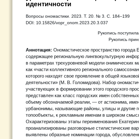
идентичности
Вопросы ономастики. 2023. Т. 20. № 3. С. 184–199
DOI: 10.15826/vopr_onom.2023.20.3.037
Рукопись поступила
Рукопись прин
Аннотация:
Ономастическое пространство города Е
содержащее региональную лингвокультурную инфо
в параметрах трехуровневой модели онимических м
как «части коллективного регионального самосозна
которого находят свое проявление в общей языково
деятельности» (М. В. Голомидова). Набор ономасти
участвующих в формировании этого городского прос
представлен как класс городских имен собственных
объему обозначаемой реалии, — от астионима, имен
урбанонимы, называющие районы, улицы и другие г
топообъекты, к рекламным именам в широком смысл
Охарактеризованы этапы переименования Екатеринб
проанализированы разговорные стилистические вар
выявлены образные номинации города, обусловлен