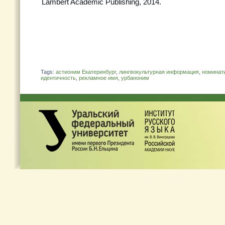
Lambert Academic Publishing, 2014.
Tags:
астионим Екатеринбург
,
лингвокультурная информация
,
номинат
идентичность
,
рекламное имя
,
урбаноним