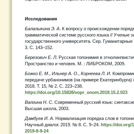
Исследования
Балалыкина Э. А
. К вопросу о происхождении поря
грамматической системе русского языка // Ученые з
государственного университета. Сер. Гуманитарные н
3. С. 143–152.
Березович Е. Л
. Русская топонимия в этнолингвисти
Пространство и человек. М. : ЛИБРОКОМ, 2009.
Божко Е. М
.,
Ильнер А. О
.,
Корнеева Л. И
. Компроми
передаче урбанонимов (на примере Екатеринбурга) 
2018. Т. 15, № 2. С. 223–238.
https://doi.org/10.15826/vopr_onom.2018.15.2.023
Валгина Н. С
. Современный русский язык: синтаксис 
Высшая школа, 2003.
Дамбуев И. А
. Нормализация порядка слов в топони
Научный диалог. 2019. № 8. С. 9–24.
https://doi.org/
2019-8-9-24