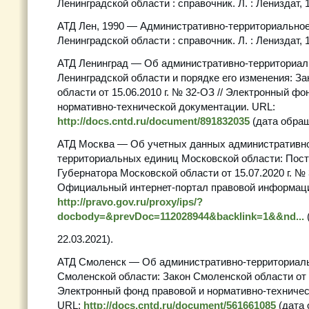
Ленинградской области : справочник. Л. : Лениздат, 
АТД Лен, 1990 — Административно-территориально
Ленинградской области : справочник. Л. : Лениздат, 
АТД Ленинград — Об административно-территориал
Ленинградской области и порядке его изменения: З
области от 15.06.2010 г. № 32-ОЗ // Электронный фо
нормативно-технической документации. URL:
http://docs.cntd.ru/document/891832035
(дата обращ
АТД Москва — Об учетных данных административн
территориальных единиц Московской области: Пос
Губернатора Московской области от 15.07.2020 г. № 3
Официальный интернет-портал правовой информаци
http://pravo.gov.ru/proxy/ips/?
docbody=&prevDoc=112028944&backlink=1&&nd...
22.03.2021).
АТД Смоленск — Об административно-территориал
Смоленской области: Закон Смоленской области от 19
Электронный фонд правовой и нормативно-техничес
URL:
http://docs.cntd.ru/document/561661085
(дата 