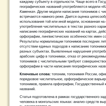
каждому субъекту в отдельности. Чаще всего в Гос
географических названий употребляются модели «
К
Каменка
». Другие модели написания топонимов с ч
встречаются намного реже. Дается оценка целесооб
использования той или иной модели, основанная на
употребления числительных в текстах разного харак
написанию географических названий на картах, де
орфографии, лингвистических особенностях имен с
Результаты нормализации топонимов последних лет
отсутствии единых подходов к написанию топонимо
разных субъектах. Выявленные нарушения употреб
арабских цифр в топонимах, отказ от рекомендуем
топонимов с числительными требуют совершенство
орфографии в части написания географических назв
Ключевые слова:
топоним, топонимия России, офи
порядковое числительное, орфографическое варьир
топонимов, правила орфографии, Государственный 
названий.
Статья подготовлена в рамках государственного за
человека в монгольских языках: анализ средств вы