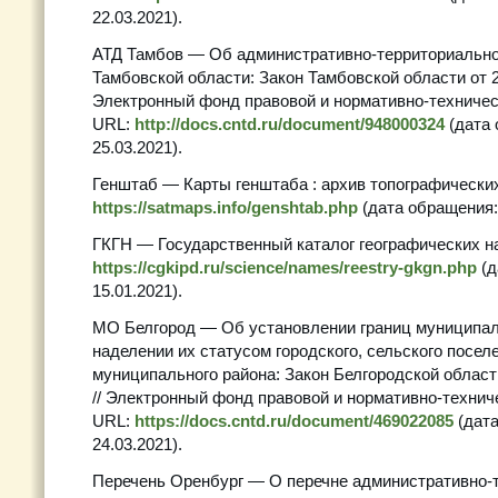
22.03.2021).
АТД Тамбов — Об административно-территориально
Тамбовской области: Закон Тамбовской области от 21.
Электронный фонд правовой и нормативно-техничес
URL:
http://docs.cntd.ru/document/948000324
(дата 
25.03.2021).
Генштаб — Карты генштаба : архив топографических
https://satmaps.info/genshtab.php
(дата обращения: 
ГКГН — Государственный каталог географических н
https://cgkipd.ru/science/names/reestry-gkgn.php
(д
15.01.2021).
МО Белгород — Об установлении границ муниципал
наделении их статусом городского, сельского поселе
муниципального района: Закон Белгородской области
// Электронный фонд правовой и нормативно-технич
URL:
https://docs.cntd.ru/document/469022085
(дата
24.03.2021).
Перечень Оренбург — О перечне административно-