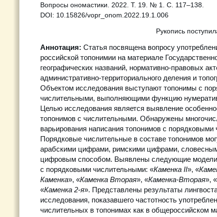
Вопросы ономастики. 2022. Т. 19. № 1. С. 117–138.
DOI: 10.15826/vopr_onom.2022.19.1.006
Рукопись поступил
Аннотация:
Статья посвящена вопросу употреблен
российской топонимии на материале Государственно
географических названий, нормативно-правовых акт
административно-территориального деления и топог
Объектом исследования выступают топонимы с по
числительными, выполняющими функцию нумерати
Целью исследования является выявление особенно
топонимов с числительными. Обнаружены многочи
варьирования написания топонимов с порядковыми
Порядковые числительные в составе топонимов мо
арабскими цифрами, римскими цифрами, словесным
цифровым способом. Выявлены следующие модели 
с порядковыми числительными: «
Каменка II
», «
Каме
Каменка
», «
Каменка Вторая
», «
Каменка-Вторая
», «
«
Каменка 2-я
». Представлены результаты лингвост
исследования, показавшего частотность употребле
числительных в топонимах как в общероссийском ма