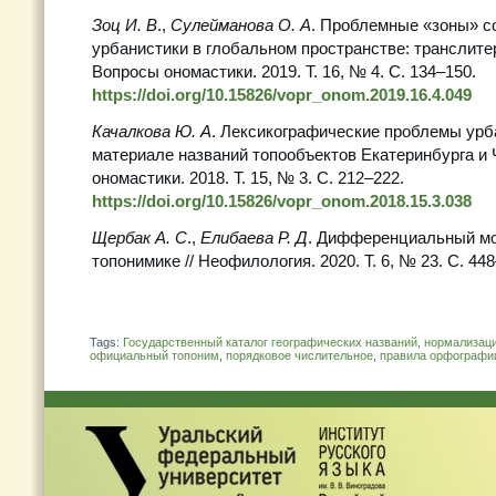
Зоц И. В
.,
Сулейманова О. А
. Проблемные «зоны» с
урбанистики в глобальном пространстве: транслите
Вопросы ономастики. 2019. Т. 16, № 4. С. 134–150.
https://doi.org/10.15826/vopr_onom.2019.16.4.049
Качалкова Ю. А
. Лексикографические проблемы урб
материале названий топообъектов Екатеринбурга и 
ономастики. 2018. Т. 15, № 3. С. 212–222.
https://doi.org/10.15826/vopr_onom.2018.15.3.038
Щербак А. С
.,
Елибаева Р. Д
. Дифференциальный мод
топонимике // Неофилология. 2020. Т. 6, № 23. С. 448
Tags:
Государственный каталог географических названий
,
нормализац
официальный топоним
,
порядковое числительное
,
правила орфографи