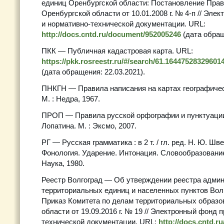
единиц Оренбургской области: Постановление Пра
Оренбургской области от 10.01.2008 г. № 4-п // Эле
и нормативно-технической документации. URL:
http://docs.cntd.ru/document/952005246
(дата обращ
ПКК — Публичная кадастровая карта. URL:
https://pkk.rosreestr.ru/#/search/61.16447528329601
(дата обращения: 22.03.2021).
ПНКГН — Правила написания на картах географиче
М. : Недра, 1967.
ПРОП — Правила русской орфографии и пунктуации /
Лопатина. М. : Эксмо, 2007.
РГ — Русская грамматика : в 2 т. / гл. ред. Н. Ю. Шве
Фонология. Ударение. Интонация. Словообразование
Наука, 1980.
Реестр Волгоград — Об утверждении реестра админ
территориальных единиц и населенных пунктов Вол
Приказ Комитета по делам территориальных образо
области от 19.09.2016 г. № 19 // Электронный фонд 
технической документации. URL:
http://docs.cntd.