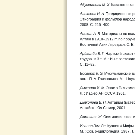
Абусеитова М. Х.
Казахское хан
Алексеев Н. А.
Традиционные р
Этнография и фольклор народов 
2008. С. 215–400.
Анохин А. В.
Материалы по шама
Алтаю в 1910–1912 гг. по пору
Восточной Азии / предисл. С. Е.
Ардзинба В. Г.
Нартский сюжет о
трудов : в 3 т. М. : Ин-т восток
С. 11
–
82.
Босворт К. Э.
Мусульманские ди
англ. П. А. Грязновича. М. : Наук
Дьяконов И. М.
Эпос о Гильгамеш
Л. : Изд-во АН СССР, 1961.
Дьяконова В. П.
Алтайцы (матер
Алтайск : Юч-Сюмер, 2001.
Дюмезиль Ж.
Осетинские эпос и
Иванов Вяч. Вс.
Кузнец // Мифы н
М. : Сов. энциклопедия, 1987. Т. 