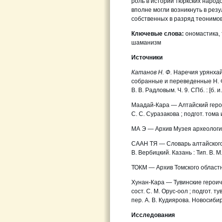
роль в истории тюркских народ
вполне могли возникнуть в резу
собственных в разряд теонимов
Ключевые слова:
ономастика,
шаманизм
Источники
Катанов Н. Ф.
Наречия урянхайц
собранные и переведенные Н. 
В. В. Радловым. Ч. 9. СПб. : [б. и.
Маадай-Кара
—
Алтайский герои
С. С. Суразакова ; подгот. тома и
МА Э — Архив Музея археологии
СААН ТЯ
—
Cловарь алтайского
В. Вербицкий. Казань : Тип. В. 
ТОКМ — Архив Томского областно
Хунан-Кара — Тувинские героич
сост. С. М. Орус-оол ; подгот. ту
пер. А. В. Кудиярова. Новосибирс
Исследования