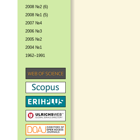
2008 №2 (6)
2008 №1 (5)
2007 №4
2006 №3
2005 №2
2004 №1
1962–1991