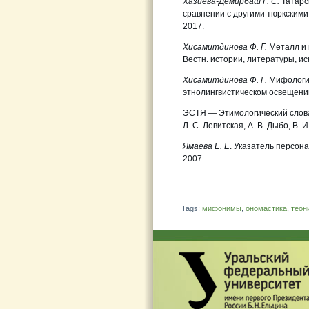
Хазиева-Демирбаш Г. С.
Татарс
сравнении с другими тюркскими 
2017.
Хисамитдинова Ф. Г.
Металл и 
Вестн. истории, литературы, иск
Хисамитдинова Ф. Г.
Мифологич
этнолингвистическом освещени
ЭСТЯ — Этимологический словарь
Л. С. Левитская, А. В. Дыбо, В. И
Ямаева Е. Е
. Указатель персон
2007.
Tags:
мифонимы
,
ономастика
,
теон