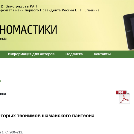
Информация для авторов
Подписка
Контакты
а
вна
оторых теонимов шаманского пантеона
 1. С. 200–212.