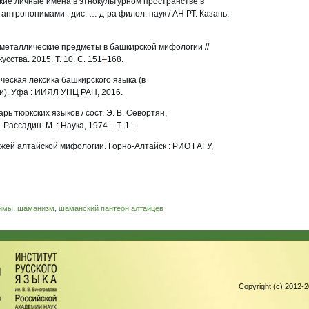
кие личные имена в этнокультурном пространстве в
антропонимами : дис. … д-ра филол. наук / АН РТ. Казань,
металлические предметы в башкирской мифологии //
усства. 2015. Т. 10. С. 151–168.
еская лексика башкирского языка (в
и). Уфа : ИИЯЛ УНЦ РАН, 2016.
 тюркских языков / сост. Э. В. Севортян,
. Рассадин. М. : Наука, 1974–. Т. 1–.
ажей алтайской мифологии. Горно-Алтайск : РИО ГАГУ,
имы
,
шаманизм
,
шаманский пантеон алтайцев
Copyright (c) 2012