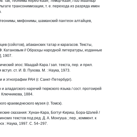
ов. Так, теонимы
Керей-каан
,
Темир-каан
,
Пий Маатыр
льтате трансонимизации, т. е. перехода из разряда имен
.
 теонимы, мифонимы, шаманский пантеон алтайцев,
ев (сойотов), абаканских татар и карагасов. Тексты,
Ф. Катановым // Образцы народной литературы, изданные
], 1907.
ческий эпос: Маадай-Кара / зап. текста, пер. и прил.
 вступ. ст. И. В. Пухова. М. : Наука, 1973.
 и этнографии РАН (г. Санкт-Петербург).
 и аладагского наречий тюркского языка / cост. протоирей
М. Ключникова, 1884.
го краеведческого музея (г. Томск).
еские сказания: Хунан-Кара, Богтуг-Кириш, Бора-Шэлей /
винских текстов под ред. Д. А. Монгуша ; пер., коммент. к
к : Наука, 1997. С. 54
–
297.