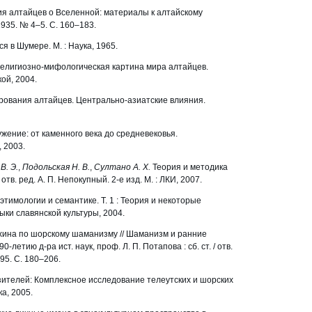
я алтайцев о Вселенной: материалы к алтайскому
1935. № 4–5. С. 160–183.
я в Шумере. М. : Наука, 1965.
елигиозно-мифологическая картина мира алтайцев.
кой, 2004.
ерования алтайцев. Центрально-азиатские влияния.
жение: от каменного века до средневековья.
 2003.
. Э.
,
Подольская Н. В.
,
Султано А. Х.
Теория и методика
тв. ред. А. П. Непокупный. 2-е изд. М. : ЛКИ, 2007.
этимологии и семантике. Т. 1 : Теория и некоторые
ыки славянской культуры, 2004.
хина по шорскому шаманизму // Шаманизм и ранние
летию д-ра ист. наук, проф. Л. П. Потапова : сб. ст. / отв.
995. С. 180–206.
ителей: Комплексное исследование телеутских и шорских
а, 2005.