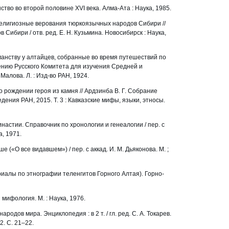
ство во второй половине XVI века. Алма-Ата : Наука, 1985.
елигиозные верования тюркоязычных народов Сибири //
Сибири / отв. ред. Е. Н. Кузьмина. Новосибирск : Наука,
нству у алтайцев, собранные во время путешествий по
чению Русского Комитета для изучения Средней и
 Малова. Л. : Изд-во РАН, 1924.
 рождении героя из камня // Ардзинба В. Г. Собрание
оведения РАН, 2015. Т. 3 : Кавказские мифы, языки, этносы.
настии. Справочник по хронологии и генеалогии / пер. с
а, 1971.
е («О все видавшем») / пер. с аккад. И. М. Дьяконова. М. ;
иалы по этнографии теленгитов Горного Алтая). Горно-
 мифология. М. : Наука, 1976.
ародов мира. Энциклопедия : в 2 т. / гл. ред. С. А. Токарев.
2. С. 21–22.