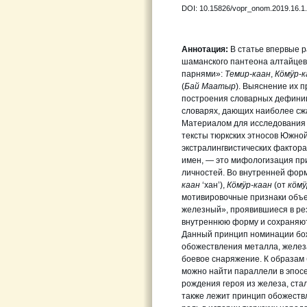
DOI: 10.15826/vopr_onom.2019.16.1
Аннотация:
В статье впервые 
шаманского пантеона алтайце
парнями»:
Темир-каан
,
Кöмÿр-к
(
Бай Маатыр
). Выяcнение их 
построения словарных дефиниц
словарях, дающих наиболее сж
Материалом для исследования
тексты тюркских этносов Южно
экстралингвистических фактора
имен, — это мифологизация пр
личностей. Во внутренней фор
кaaн
‘хан’),
Кöмÿр-каан
(от
кöм
мотивировочные признаки объе
железный», проявившиеся в ре
внутреннюю форму и сохраняют
Данный принцип номинации бож
обожествления металла, железа
боевое снаряжение. К образам 
можно найти параллели в эпосе
рождения героя из железа, ста
также лежит принцип обожествл