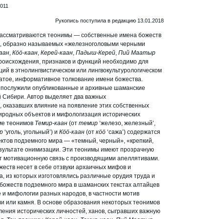
.011
Рукопись поступила в редакцию 13.01.2018
рассматриваются теонимы — собственные имена божеств
в, образно называемых «железноголовыми черными
аан
,
Кöö-каан
,
Керей-каан
,
Падыш-Керей
,
Пий Маатыр
происхождения, признаков и функций необходимо для
ий в этнолингвистическом или лингвокультурологическом
атое, информативное толкование имени божества.
 послужили опубликованные и архивные шаманские
й Сибири. Автор выделяет два важных
, оказавших влияние на появление этих собственных
иродных объектов и мифологизация исторических
ме теонимов
Темир-каан
(от
темир
‘железо, железный’,
ÿр
‘уголь, угольный’) и
Кöö-каан
(от
кöö
‘сажа’) содержатся
ктов подземного мира — «темный, черный», «крепкий,
зультате онимизации. Эти теонимы имеют прозрачную
 мотивационную связь с производящими апеллятивами.
еств несет в себе отзвуки архаичных мифов и
, из которых изготовлялись различные орудия труда и
божеств подземного мира в шаманских текстах алтайцев
 и мифологии разных народов, в частности мотив
ли или камня. В основе образования некоторых теонимов
ения исторических личностей, ханов, сыгравших важную