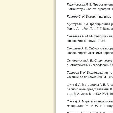
Каруновская Л. Э.
Представлени
шаманству // Сов. этнография. 
Крамер С. Н.
История начинаетс
Муйтуева В. А.
Традиционная р
Горно-Алтайск : Тип. Г. Г. Высоц
Сагалаев А. М
. Мифология и в
Новосибирск : Наука, 1984.
Соловьев А. И.
Сибирское воору
Новосибирск : ИНФОЛИО-пресс,
Суперанская А. В.
,
Сталтмане В
ономастических исследований / о
Топоров В. Н
. Исследования по 
частные ее приложения. М. : Яз
Функ Д. А.
Материалы А. В. Ано
религиозные представления. К 90-
ред. Д. А. Функ. М. : ИЭА РАН, 1
Функ Д. А.
Миры шаманов и сказ
материалов. М. : ИЭА РАН : Наук