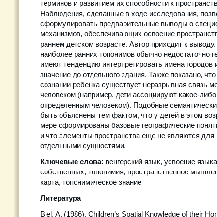
терминов и развитием их способности к пространст
Наблюдения, сделанные в ходе исследования, поз
сформулировать предварительные выводы о специ
механизмов, обеспечивающих освоение пространст
раннем детском возрасте. Автор приходит к выводу,
наиболее ранних топонимов обычно недостаточно г
имеют тенденцию интерпретировать имена городов и
значение до отдельного здания. Также показано, что 
сознании ребенка существует неразрывная связь м
человеком (например, дети ассоциируют какое-либо
определенным человеком). Подобные семантические
быть объяснены тем фактом, что у детей в этом воз
мере сформированы базовые географические понятия
и что элементы пространства еще не являются для 
отдельными сущностями.
Ключевые слова:
венгерский язык, усвоение языка
собственных, топонимия, пространственное мышлен
карта, топонимическое знание
Литература
Biel, A. (1986). Children’s Spatial Knowledge of their 