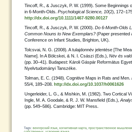
Tincoff, R., & Jusczyk, P. W. (1999). Some Beginning
in 6-Month-Olds.
Psychological Science, 10
(2), 172–175
http://dx.doi.org/10.1111/1467-9280.00127
Tincoff, R., & Jusczyk, P. W. (2000).
Do 6-Month-Olds Li
Common Nouns to New Exemplars?
(Paper presented a
Conference on Infant Studies, Brighton, UK).
Tolcsvai, N. G. (2008). A tulajdonnév jelentése [The Mea
Name]. In A Bölcskei, & N. I. Császi (Eds.),
Név és val
(pp. 30–41). Budapest: Károli Gáspár Református Egy
Nyelvtudományi Tanszéke.
Tolman, E. C. (1948). Cognitive Maps in Rats and Men.
55/4, 189–208.
http://dx.doi.org/10.1037/h0061626
Ungerleider, L. G., & Mishkin, M. (1982). Two Cortical V
Ingle, M. A. Goodale, & R. J. W. Mansfield (Eds.),
Analys
(pp. 549–586)
.
Cambridge: MIT Press.
Tags:
венгерский язык
,
когнитивная карта
,
пространственное мышлени
собственных
,
усвоение языка