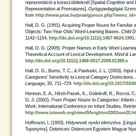
reprezentáció a koraszülötteknél [Spatial Cognition and L
Representation at Prematures].
Gyógypedagógiai Szem
from
http://www.prae.hu/prae/gyosze.php?menu_id=
Hall, D. G. (1991). Acquiring Proper Nouns for Familiar
Objects: Two-Year-Olds’ Word-Learning Biases.
Child 
1142–1154.
http://dx.doi.org/10.1111/j.1467-8624.1991
Hall, D. G. (2009). Proper Names in Early Word Learnin
Theoretical Account of Lexical Development.
Mind & La
http://dx.doi.org/10.1111/j.1468-0017.2009.01368.x
Hall, D. G., Burns, T. C., & Pawluski, J. L. (2003). Inpu
Caregivers’ Sensitivity to Lexical Category Distinctions.
Language,
30, 711–729.
http://dx.doi.org/10.1017/S0
Hennon, E. A., Hirsh-Pasek, K., Golinkoff, R., Rocroi, C.,
G. J. (2002).
From Proper Nouns to Categories: Infant
Work.
International Conference on Infant Studies. Retri
http://www.isisweb.org/view/0/brighton2002sun20.h
Hoffmann, I. (1993).
Helynevek nyelvi elemzése.
[Lingui
Toponyms]. Debrecen: Debreceni Egyetem Magyar Nye