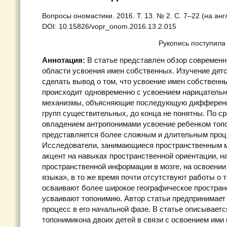
Вопросы ономастики. 2016. Т. 13. № 2. C. 7–22 (на англ.
DOI: 10.15826/vopr_onom.2016.13.2.015
Рукопись поступила
Аннотация:
В статье представлен обзор современн
области усвоения имен собственных. Изучение детс
сделать вывод о том, что усвоение имен собственн
происходит одновременно с усвоением нарицатель
механизмы, объясняющие последующую дифференц
групп существительных, до конца не понятны. По с
овладением антропонимами усвоение ребенком топ
представляется более сложным и длительным проц
Исследователи, занимающиеся пространственным 
акцент на навыках пространственной ориентации, н
пространственной информации в мозге, на освоении
языка», в то же время почти отсутствуют работы о т
осваивают более широкое географическое пространс
усваивают топонимию. Автор статьи предпринимает 
процесс в его начальной фазе. В статье описываетс
топонимикона двоих детей в связи с освоением ими