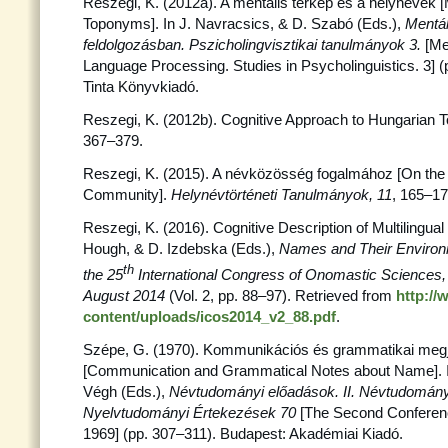
Reszegi, K. (2012a). A mentális térkép és a helynevek 
Toponyms]. In J. Navracsics, & D. Szabó (Eds.),
Mentál
feldolgozásban. Pszicholingvisztikai tanulmányok 3.
[Me
Language Processing. Studies in Psycholinguistics. 3] 
Tinta Könyvkiadó.
Reszegi, K. (2012b). Cognitive Approach to Hungarian
367–379.
Reszegi, K. (2015). A névközösség fogalmához [On th
Community].
Helynévtörténeti Tanulmányok, 11
, 165–17
Reszegi, K. (2016). Cognitive Description of Multilingua
Hough, & D. Izdebska (Eds.),
Names and Their Environ
th
the 25
International Congress of Onomastic
Sciences,
August 2014
(Vol. 2, pp. 88–97). Retrieved from
http:/
content/uploads/icos2014_v2_88.pdf
.
Szépe, G. (1970). Kommunikációs és grammatikai megj
[Communication and Grammatical Notes about Name]. I
Végh (Eds.),
Névtudományi előadások. II. Névtudomány
Nyelvtudományi Értekezések 70
[The Second Conferen
1969] (pp. 307–311). Budapest: Akadémiai Kiadó.