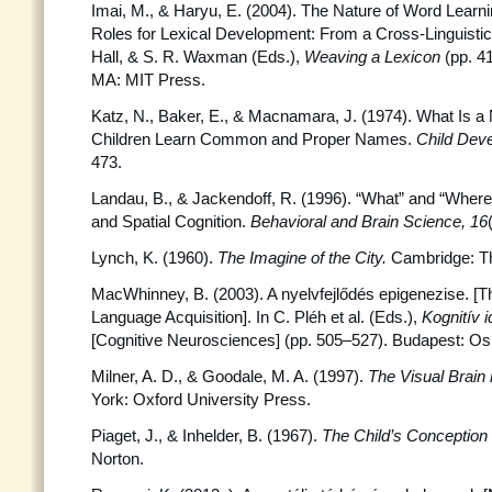
Imai, M., & Haryu, E. (2004). The Nature of Word Learn
Roles for Lexical Development: From a Cross-Linguistic
Hall, & S. R. Waxman (Eds.),
Weaving a Lexicon
(pp. 4
MA: MIT Press.
Katz, N., Baker, E., & Macnamara, J. (1974). What Is 
Children Learn Common and Proper Names.
Child Dev
473.
Landau, B., & Jackendoff, R. (1996). “What” and “Where
and Spatial Cognition.
Behavioral and Brain Science, 16
Lynch, K. (1960).
The Imagine of the City.
Cambridge: T
MacWhinney, B. (2003). A nyelvfejlődés epigenezise. [T
Language Acquisition]. In C. Pléh et al. (Eds.),
Kognitív 
[Cognitive Neurosciences] (pp. 505–527). Budapest: Osi
Milner, A. D., & Goodale, M. A. (1997).
The Visual Brain 
York: Oxford University Press.
Piaget, J., & Inhelder, B. (1967).
The Child’s Conception
Norton.