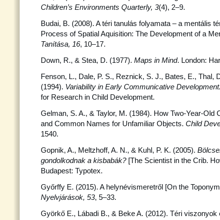
Children’s Environments Quarterly, 3
(4), 2–9.
Budai, B. (2008). A téri tanulás folyamata – a mentális t
Process of Spatial Aquisition: The Development of a Me
Tanítása, 16
, 10–17.
Down, R., & Stea, D. (1977).
Maps in Mind
. London: Ha
Fenson, L., Dale, P. S., Reznick, S. J., Bates, E., Thal, D
(1994).
Variability in Early Communicative Development
for Research in Child Development.
Gelman, S. A., & Taylor, M. (1984). How Two-Year-Old C
and Common Names for Unfamiliar Objects.
Child Dev
1540.
Gopnik, A., Meltzhoff, A. N., & Kuhl, P. K. (2005).
Bölcse
gondolkodnak a kisbabák?
[The Scientist in the Crib. 
Budapest: Typotex.
Győrffy E. (2015). A helynévismeretről [On the Topony
Nyelvjárások, 53
, 5–33.
Györkő E., Lábadi B., & Beke A. (2012). Téri viszonyok 