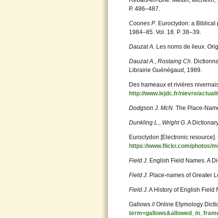
Rebais-en-Brie. Melun, Michelin, 1
P. 486–487.
Coones P
. Euroclydon: a Biblica
1984–85. Vol. 18. P. 38–39.
Dauzat A
. Les noms de lieux. Orig
Dauzat A
.,
Rostaing Ch
. Dictionn
Librairie Guénégaud, 1989.
Des hameaux et rivières nivernai
http://www.lejdc.fr/nievre/actual
Dodgson J
.
McN
. The Place-Name
Dunkling L
.,
Wright G
. A Diction
Euroclydon [Electronic resource].
https://www.flickr.com/photos/
Field J
. English Field Names. A D
Field J
. Place-names of Greater L
Field J
. A History of English Fie
Gallows // Online Etymology Dict
term=gallows&allowed_in_fram