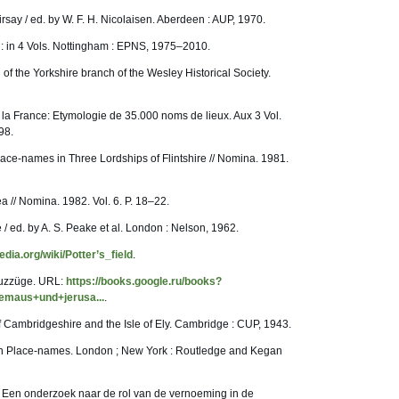
rsay / ed. by W. F. H. Nicolaisen. Aberdeen : AUP, 1970.
 : in 4 Vols. Nottingham : EPNS, 1975–2010.
in of the Yorkshire branch of the Wesley Historical Society.
la France: Etymologie de 35.000 noms de lieux. Aux 3 Vol.
98.
ace-names in Three Lordships of Flintshire // Nomina. 1981.
a // Nomina. 1982. Vol. 6. P. 18–22.
 ed. by A. S. Peake et al. London : Nelson, 1962.
pedia.org/wiki/Potter’s_field
.
euzzüge. URL:
https://books.google.ru/books?
maus+und+jerusa...
.
 Cambridgeshire and the Isle of Ely. Cambridge : CUP, 1943.
ish Place-names. London ; New York : Routledge and Kegan
Een onderzoek naar de rol van de vernoeming in de