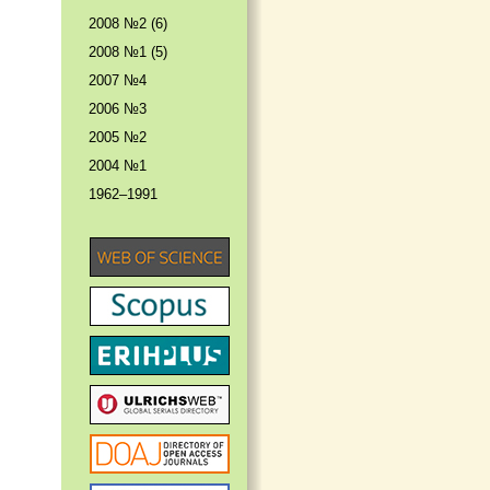
2008 №2 (6)
2008 №1 (5)
2007 №4
2006 №3
2005 №2
2004 №1
1962–1991