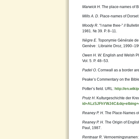
Marwick H
. The place-names of Bi
Mills A. D
. Place-names of Dorset
Moody R
. “I name thee-” // Bullet
1981. № 39. P. 8–11.
Nègre E
. Toponymie Générale de 
Genève : Librairie Droz, 1990–19
Owen H. W
. English and Welsh Pl
Vol. 5. P. 48–53.
Padel O
. Cornwall as a border are
Peake’s Commentary on the Bible /
Potter’s field. URL:
http://en.wiki
Prutz H
. Kulturgeschichte der Kr
id=ALzSJFhYWJ4C&dq=elbing+e
Reaney P. H
. The Place-Names of
Reaney P. H
. The Origin of Engl
Paul, 1987.
Rentnaar R
. Vernoemingsnamen: 