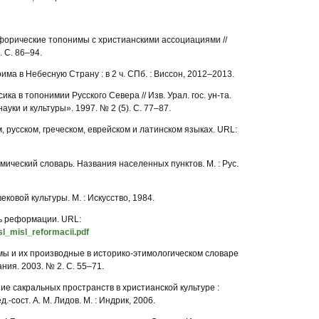
афорические топонимы с христианскими ассоциациями //
. С. 86–94.
има в Небесную Страну : в 2 ч. СПб. : Виссон, 2012–2013.
ика в топонимии Русского Севера // Изв. Урал. гос. ун-та.
уки и культуры». 1997. № 2 (5). С. 77–87.
 русском, греческом, еврейском и латинском языках. URL:
имический словарь. Названия населенных пунктов. М. : Рус.
ековой культуры. М. : Искусство, 1984.
ль реформации. URL:
gosl_misl_reformacii.pdf
мы и их производные в историко-этимологическом словаре
ания. 2003. № 2. С. 55–71.
 сакральных пространств в христианской культуре :
.-сост. А. М. Лидов. М. : Индрик, 2006.