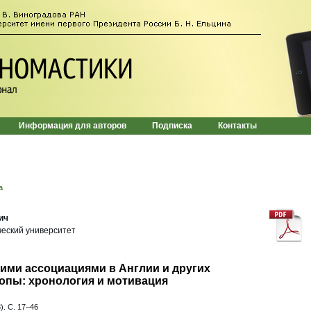
Информация для авторов
Подписка
Контакты
а
ич
ческий университет
ими ассоциациями в Англии и других
опы: хронология и мотивация
). C. 17–46