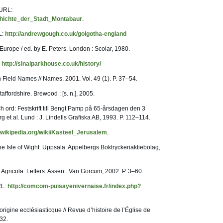
 URL:
schichte_der_Stadt_Montabaur
.
L:
http://andrewgough.co.uk/golgotha-england
Europe / ed. by E. Peters. London : Scolar, 1980.
:
http://sinaiparkhouse.co.uk/history/
 Field Names // Names. 2001. Vol. 49 (1). P. 37–54.
affordshire. Brewood : [s. n.], 2005.
och ord: Festskrift till Bengt Pamp på 65-årsdagen den 3
 et al. Lund : J. Lindells Grafiska AB, 1993. P. 112–114.
nl.wikipedia.org/wiki/Kasteel_Jerusalem
.
e Isle of Wight. Uppsala: Appelbergs Boktryckeriaktiebolag,
h Agricola: Letters. Assen : Van Gorcum, 2002. P. 3–60.
RL:
http://comcom-puisayenivernaise.fr/index.php?
origine ecclésiasticque // Revue d’histoire de l’Église de
32.