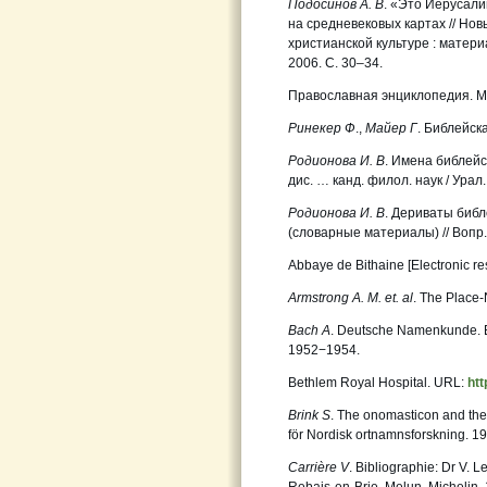
Подосинов А. В
. «Это Иерусали
на средневековых картах // Но
христианской культуре : материа
2006. С. 30–34.
Православная энциклопедия. М. 
Ринекер Ф
.,
Майер Г
. Библейск
Родионова И. В
. Имена библейс
дис. … канд. филол. наук / Урал.
Родионова И. В
. Дериваты биб
(словарные материалы) // Вопр.
Abbaye de Bithaine [Electronic r
Armstrong A. M. et. al
. The Place-
Bach A
. Deutsche Namenkunde. Bd
1952−1954.
Bethlem Royal Hospital. URL:
htt
Brink S
. The onomasticon and the 
för Nordisk ortnamnsforskning. 1
Carrière V
. Bibliographie: Dr V. 