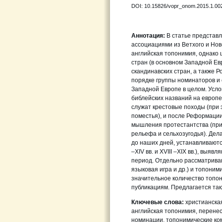
DOI: 10.15826/vopr_onom.2015.1.00
Аннотация:
В статье представ
ассоциациями из Ветхого и Нов
английская топонимия, однако
стран (в основном Западной Ев
скандинавских стран, а также Р
порядке группы номинаторов и 
Западной Европе в целом. Усл
библейских названий на европ
служат крестовые походы (при 
поместья), и после Реформации
мышления протестантства (при
рельефа и сельхозугодья). Дела
до наших дней, устанавливаютс
–XIV вв. и XVIII –XIX вв.), вы
период. Отдельно рассматрива
языковая игра и др.) и топоним
значительное количество топо
публикациям. Предлагается та
Ключевые слова:
христианская
английская топонимия, перене
номинации, топонимические ко