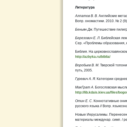
Литература
Алпатов В. В
. Английские мет
Вопр. ономастики. 2010. № 2 (9)
Беньян Дж
. Путешествие пилигр
Березович Е. Л
. Библейская лекс
Сер. «Проблемы образования, на
Библия. На церковнославянском,
http://azbyka.ru/biblia/
Воробьев В. М
. Тверской топон
путь, 2005.
Гуревич А. Я
. Категории среднев
МакГрат А
. Богословская мыс
http://lib.kdais.kiev.ua/files/bo
Отин Е. С
. Коннотативные они
русского языка // Вопр. языкозн
Новые Иерусалимы. Перенесение
материалы междунар. симп. / ред