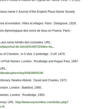
910 // Revue d’histoire de l’Église de France. 1911. T. 2 (10).
l place-name // Journal of the English Place-Name Society.
ine et evolution. Villes et villages. Paris : Delagrave, 1928.
aire étymologique des noms de lieux en France. Paris :
s aux noms hérités des croisades. URL:
ite/pays/val-de-loire/2014/07/24/des-ha...
s of Cheshire : in 5 Vols. Cambridge : CUP, 1970.
ary of Pub Names. London : Routledge and Kegan Paul, 1987.
 URL:
midlandexplorerboy/5082865039/
.
ictionary. Newton Abbots : David and Charles, 1972.
ondon. London : Batsford, 1980.
ld Names. London : Routledge, 1993.
ionary. URL:
http://www.etymonline.com/index.php?
e=0
.