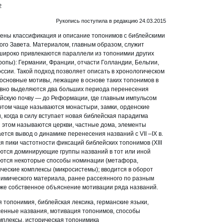
2
Рукопись поступила в редакцию 24.03.2015
лены классификация и описание топонимов с библейскими
ого Завета. Материалом, главным образом, служит
 широко привлекаются параллели из топонимии других
ропы): Германии, Франции, отчасти Голландии, Бельгии,
оссии. Такой подход позволяет описать в хронологическом
основные мотивы, лежащие в основе таких топонимов в
овно выделяются два больших периода перенесения
ейскую почву — до Реформации, где главным импульсом
этом чаще называются монастыри, замки, орденские
, когда в силу вступает новая библейская парадигма
 этом называются церкви, частные дома, элементы
ется вывод о динамике перенесения названий с VII –IX в.
я пики частотности фиксаций библейских топонимов (XIII
являются доминирующие группы названий в тот или иной
ются некоторые способы номинации (метафора,
ические комплексы (микросистемы); вводится в оборот
нимического материала, ранее рассеянного по разным
кже собственное объяснение мотивации ряда названий.
 топонимия, библейская лексика, германские языки,
сенные названия, мотивация топонимов, способы
мплексы, историческая топонимика