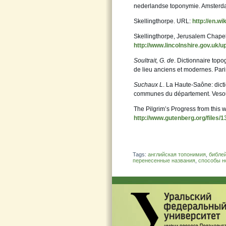
nederlandse toponymie. Amsterdam
Skellingthorpe. URL:
http://en.wi
Skellingthorpe, Jerusalem Chape
http://www.lincolnshire.gov.uk/u
Soultrait, G. de
. Dictionnaire to
de lieu anciens et modernes. Pari
Suchaux L
. La Haute-Saône: dicti
communes du département. Vesoul
The Pilgrim’s Progress from this 
http://www.gutenberg.org/files/
Tags:
английская топонимия
,
библей
перенесенные названия
,
способы н