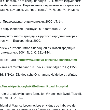
м! Я поставил его среди народов…». О месте Иерусалима
вые Иерусалимы. Перенесение сакральных пространств в
лы междунар. симп. / ред.-сост. А. М. Лидов. М. : Индрик,
: Православная энциклопедия, 2000–. Т. 1–.
ая энциклопедия Брокгауза. М. : Костюков, 2012.
ко-христианской традиции в русских народных говорах :
 гос. ун-т. Екатеринбург, 2000.
лейских антропонимов в народной языковой традиции
 ономастики. 2004. № 1. С. 121–144.
esource]. URL:
http://www.abbaye-bithaine.com/Intro.html
Names of Cumberland : in 3 Vols. Cambridge : CU P, 1950.
. II (1−2) : Die deutsche Ortsnamen. Heidelberg : Winter,
p://en.wikipedia.org/wiki/Bethlem_Royal_Hospital
role of analogy in name formation // Namn och Bygd: Tidskrift
996. № 84. P. 61–96.
Leblond et Maurice Lecomte, Les privilèges de l’abbaye de