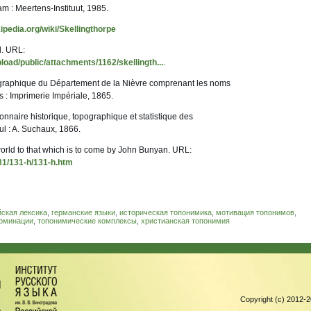
 : Meertens-Instituut, 1985.
kipedia.org/wiki/Skellingthorpe
l. URL:
pload/public/attachments/1162/skellingth...
.
pographique du Département de la Nièvre comprenant les noms
s : Imprimerie Impériale, 1865.
onnaire historique, topographique et statistique des
 : A. Suchaux, 1866.
world to that which is to come by John Bunyan. URL:
131/131-h/131-h.htm
ская лексика
,
германские языки
,
историческая топонимика
,
мотивация топонимов
,
оминации
,
топонимические комплексы
,
христианская топонимия
Copyright (c) 2012