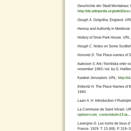
Geschichte der Stadt Montabaur.
http://de.wikipedia.org/wiki/Ge
Gough A
. Golgotha, England. UR
Heresy and Authority in Medieval 
History of Sinai Park House. URL
Hough C
. Notes on Some Scottish
Horovitz D
. The Place-names of St
Isaksson S
. Ark / Nordiska orter 
november 1993 / ed. by G. Hallberg
Kasteel Jerusalem. URL:
http://
Kökeritz H
. The Place-Names of th
1940.
Laan A. H
. Introduction // Rudolp
La Commune de Saint Vérain. U
option=com_content&id=23:la...
Lavergne G
. Les noms de lieux d’
France. 1929. T. 15 (68). P. 319–3