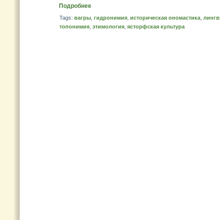
Подробнее
Tags:
вагры
,
гидронимия
,
историческая ономастика
,
лингв
топонимия
,
этимология
,
ясторфская культура