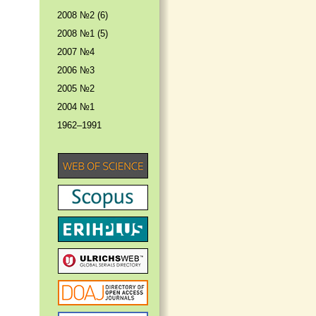
2008 №2 (6)
2008 №1 (5)
2007 №4
2006 №3
2005 №2
2004 №1
1962–1991