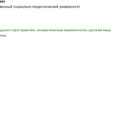
вич
твенный социально-педагогический университет
дского пространства
,
ономастическая терминология
,
русский язык
,
имы