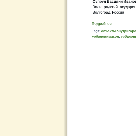
Супрун Василий Ивано
Волгоградский государс
Волгоград, Россия
Подробнее
Tags:
объекты внутригоро
урбанонимикон
,
урбанон