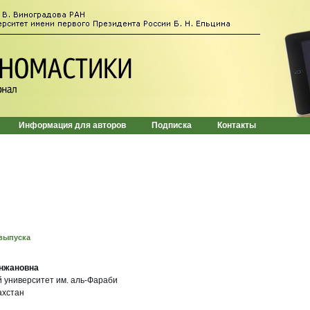
Информация для авторов
Подписка
Контакты
выпуска
нжановна
 университет им. аль-Фараби
ахстан